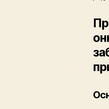
Пр
он
за
пр
Осн