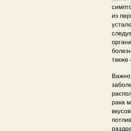
симпт
из пер
устало
следу
органи
болезн
также
Важно 
заболе
распо
рака м
вкусо
потли
раздр