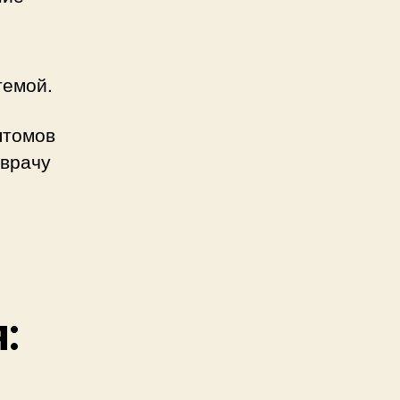
темой.
птомов
 врачу
: