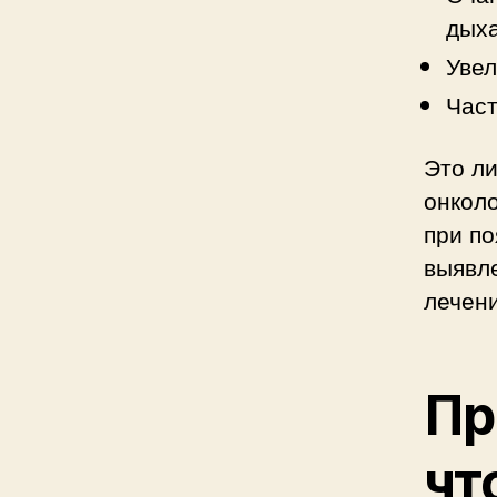
дыха
Увел
Част
Это л
онколо
при по
выявл
лечен
Пр
чт