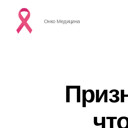
Онко Медицина
Приз
что