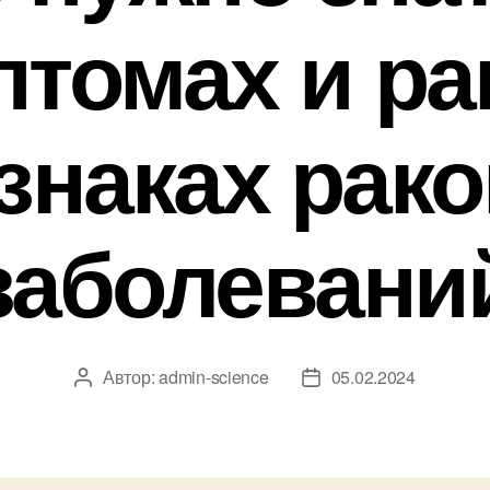
птомах и ра
знаках рак
заболевани
Автор:
admin-science
05.02.2024
Автор
Дата
записи
записи