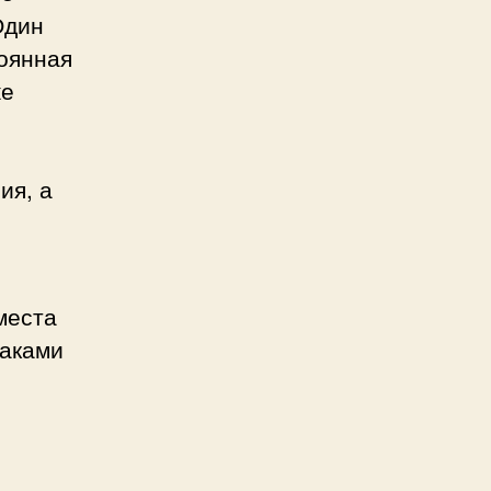
Один
тоянная
же
ия, а
места
наками