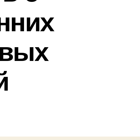
нних
овых
й