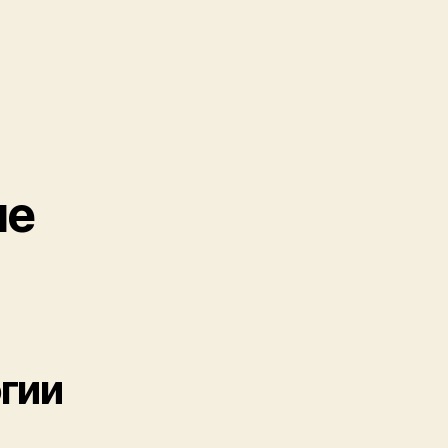
ые
гии