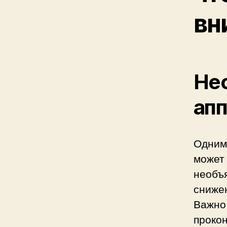
вн
Нес
апп
Одним
может 
необъя
снижен
Важно
прокон