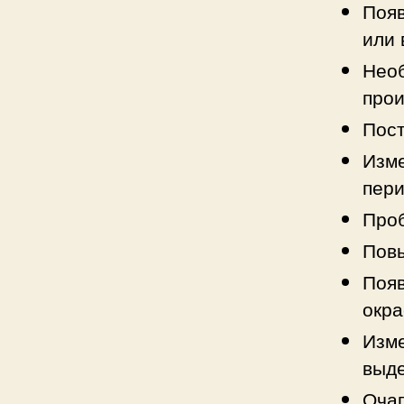
Появ
или 
Необ
прои
Пост
Изме
пери
Проб
Повы
Появ
окра
Изме
выде
Очаг