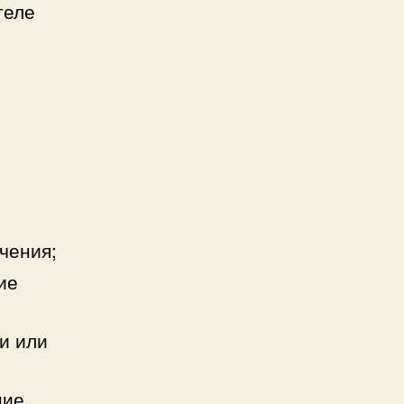
теле
чения;
ие
и или
ние