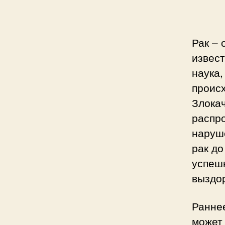
Рак – 
извест
наука
проис
Злока
распро
наруше
рак до
успеш
выздо
Ранне
может 