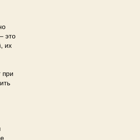
но
– это
, их
 при
лить
я
ые