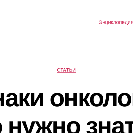
Энциклопеди
Рубрики
СТАТЬИ
наки онколо
 нужно зна