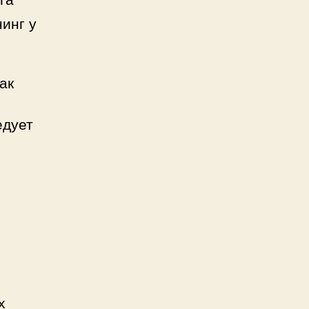
инг у
ак
едует
х