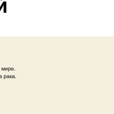
й
 мире.
 рака.