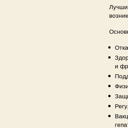
Лучши
возник
Основ
Отка
Здор
и фр
Подд
Физи
Защи
Регу
Вакц
гепа