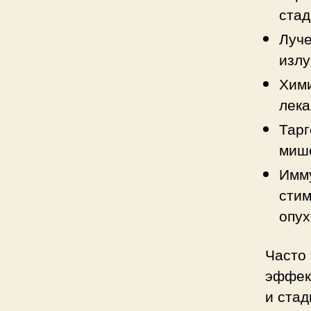
стад
Луче
излу
Хим
лека
Тарг
мише
Имм
стим
опух
Часто
эффект
и стад