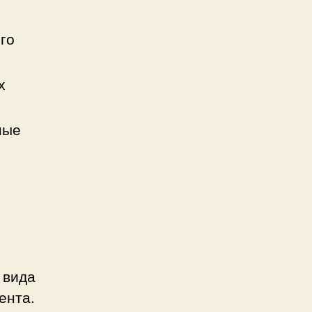
го
х
ные
 вида
ента.