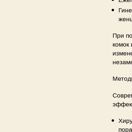
Гине
жен
При по
комок 
измене
незаме
Метод
Совре
эффек
Хиру
пора