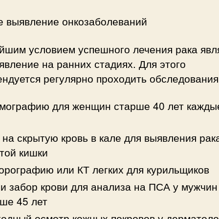
е выявление онкозаболеваний
йшим условием успешного лечения рака явл
явление на ранних стадиях. Для этого
ендуется регулярно проходить обследования
ографию для женщин старше 40 лет каждые
 на скрытую кровь в кале для выявления рак
той кишки
рографию или КТ легких для курильщиков
и забор крови для анализа на ПСА у мужчин
ше 45 лет
одный осмотр кожных покровов у дерматоло