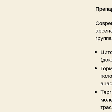
Препа
Совре
арсен
группа
Цито
(док
Горм
поло
анас
Тарг
моле
трас