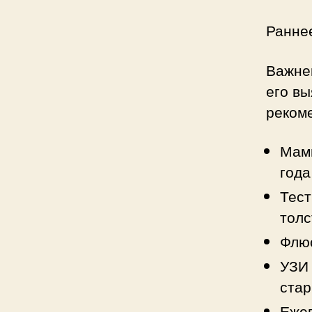
Ранне
Важне
его вы
реком
Мамм
года
Тест
толс
Флюо
УЗИ 
стар
Ежег