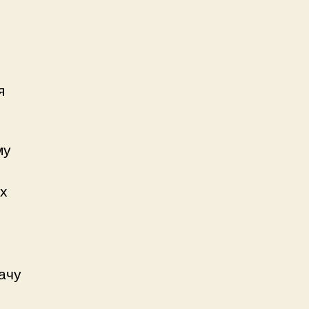
я
му
их
ачу