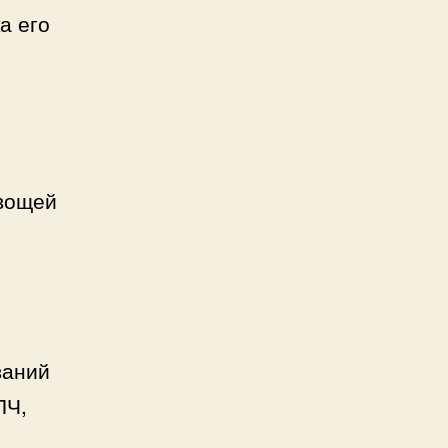
а его
овощей
ваний
ПЧ,