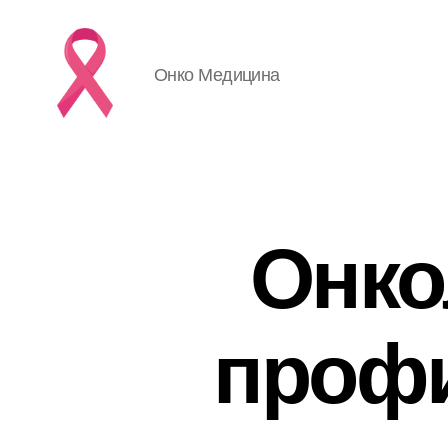
Онко Медицина
Онко
профи