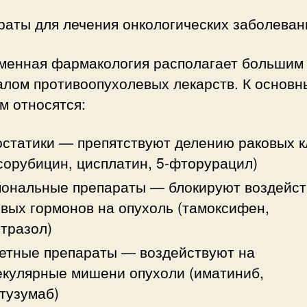
раты для лечения онкологических заболеван
менная фармакология располагает большим
алом противоопухолевых лекарств. К основ
м относятся:
статики — препятствуют делению раковых к
сорубицин, цисплатин, 5-фторурацил)
ональные препараты — блокируют воздейст
вых гормонов на опухоль (тамоксифен,
тразол)
етные препараты — воздействуют на
кулярные мишени опухоли (иматиниб,
тузумаб)