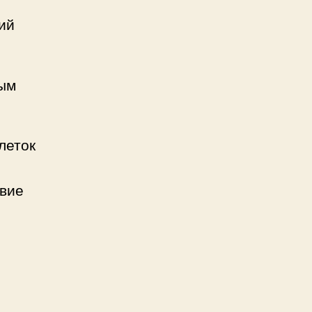
ий
ным
леток
вие