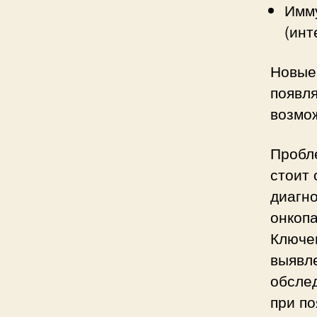
Имм
(инт
Новые
появл
возмож
Пробл
стоит 
диагно
онкоп
Ключе
выявл
обсле
при п