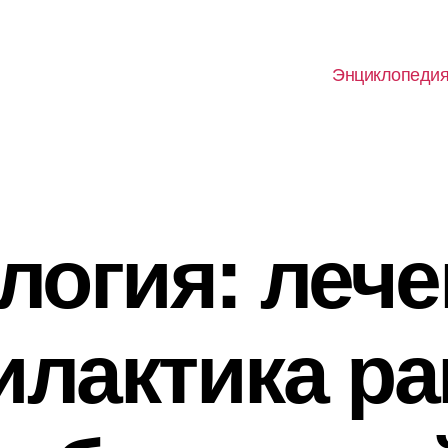
Энциклопеди
логия: лече
лактика р