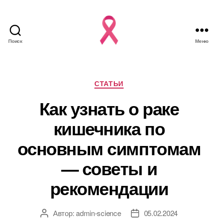
Поиск
Меню
Рубрики
СТАТЬИ
Как узнать о раке
кишечника по
основным симптомам
— советы и
рекомендации
Автор:
admin-science
05.02.2024
Автор
Дата