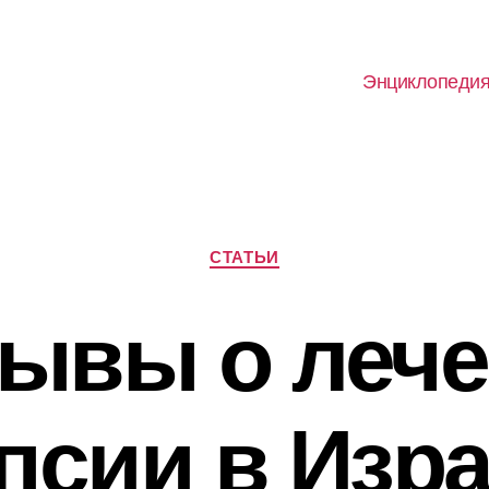
Энциклопеди
Рубрики
СТАТЬИ
ывы о леч
псии в Изр