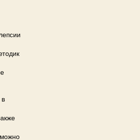
лепсии
етодик
ле
 в
также
 можно