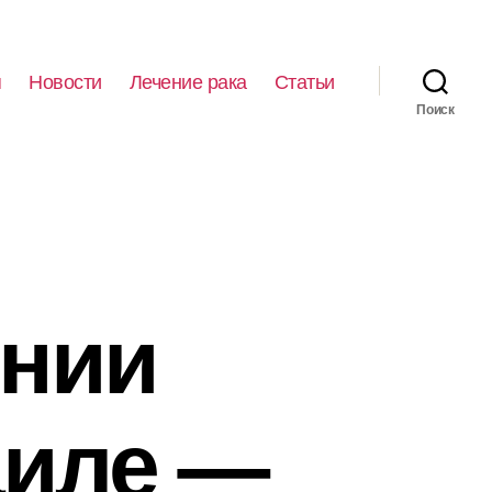
я
Новости
Лечение рака
Статьи
Поиск
ении
аиле —