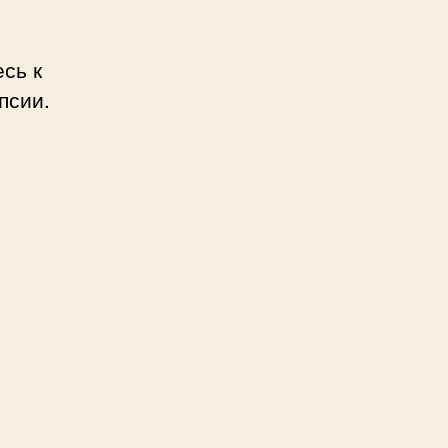
сь к
псии.