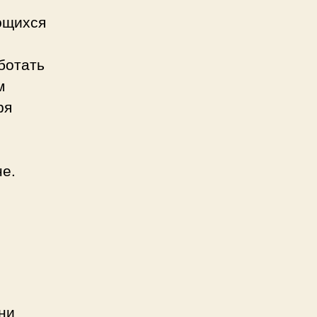
ющихся
ботать
м
ря
е.
ни