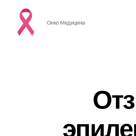
Онко Медицина
Отз
эпиле