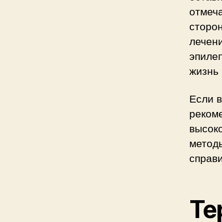
отмеч
сторон
лечени
эпиле
жизнь 
Если 
рекоме
высок
методы
справи
Те