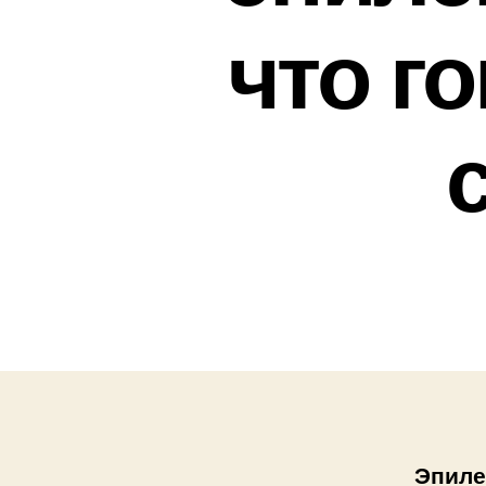
что г
Эпиле