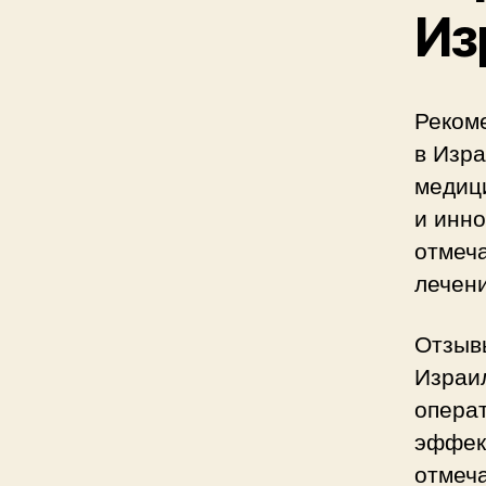
Из
Реком
в Изра
медиц
и инн
отмеч
лечени
Отзыв
Израи
операт
эффек
отмеча