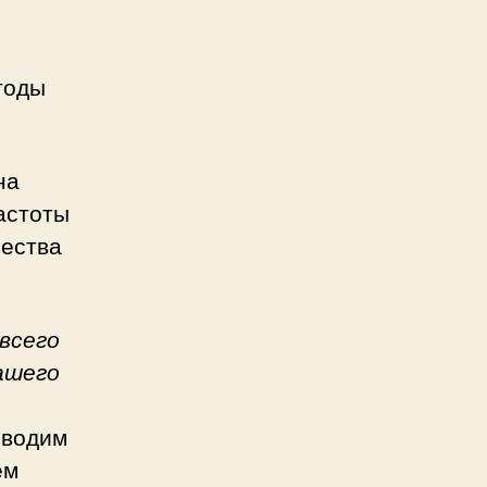
тоды
на
астоты
чества
всего
ашего
оводим
ем