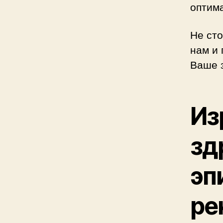
оптим
Не ст
нам и
Ваше 
Из
зд
эп
ре