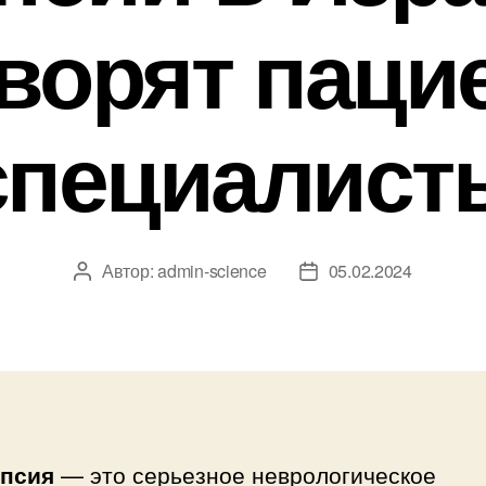
оворят паци
специалист
Автор:
admin-science
05.02.2024
Автор
Дата
записи
записи
псия
— это серьезное неврологическое