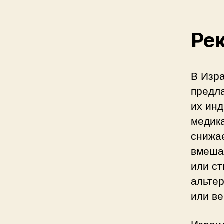
Ре
В Изр
предл
их ин
медик
снижае
вмеша
или ст
альтер
или ве
Израи