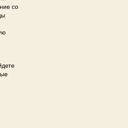
ние со
ды
ую
йдете
вые