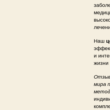
забол
медиц
высок
лечен
Наш
ц
эффек
и инте
жизни 
Отзыв
мира 
метод
индив
компл