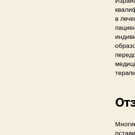
квали
в лече
пациен
индив
образо
перед
медиц
терап
От
Многи
остав