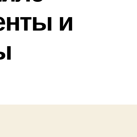
енты и
ы