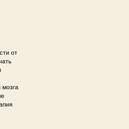
сти от
чать
и
 мозга
ые
апия