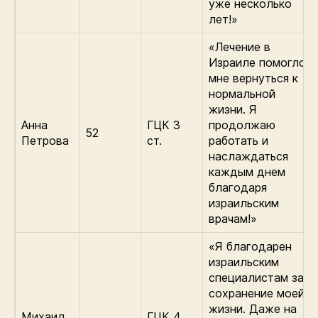
уже несколько
лет!»
«Лечение в
Израиле помогло
мне вернуться к
нормальной
жизни. Я
Анна
ГЦК 3
продолжаю
52
Петрова
ст.
работать и
наслаждаться
каждым днем
благодаря
израильским
врачам!»
«Я благодарен
израильским
специалистам за
сохранение моей
жизни. Даже на
Михаил
ГЦК 4