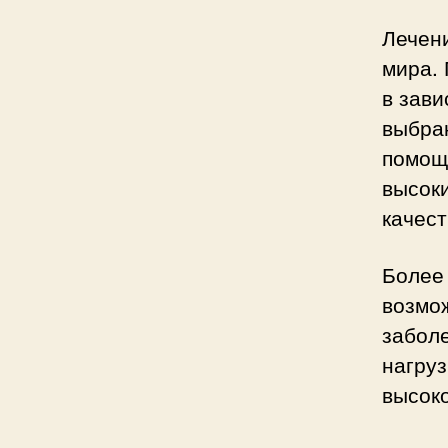
Лечени
мира. 
в зави
выбра
помощь
высоки
качест
Более
возмож
забол
нагруз
высоко