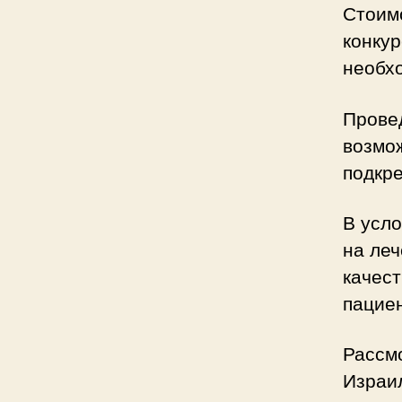
Стоимо
конкур
необх
Прове
возмо
подкр
В усл
на леч
качест
пациен
Рассм
Израил