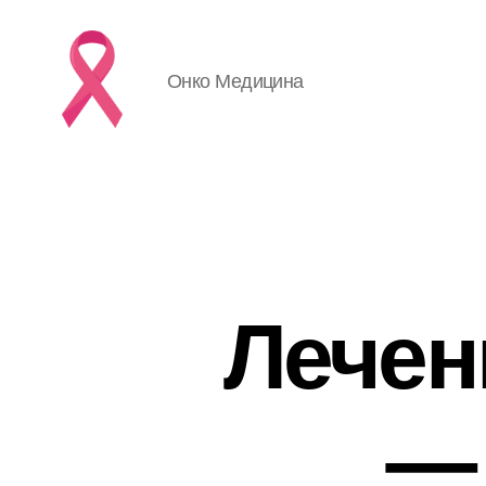
Онко Медицина
Лечен
—