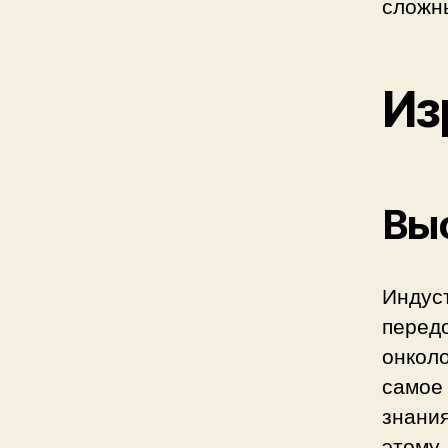
сложн
Из
Вы
Индус
перед
онколо
самое
знани
этому