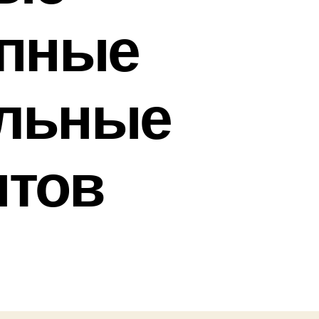
упные
ельные
нтов