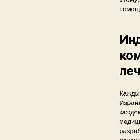
помощ
Инд
ком
ле
Каждый
Израи
каждо
медици
разра
лечен