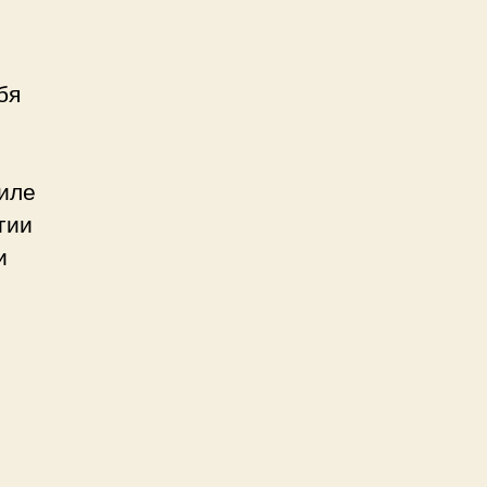
бя
аиле
гии
и