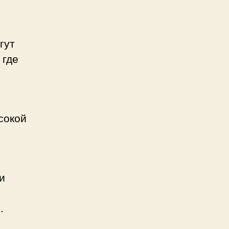
гут
 где
сокой
и
.