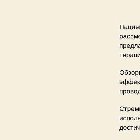
Пацие
рассмо
предла
терапи
Обзор
эффек
провод
Стрем
испол
достич