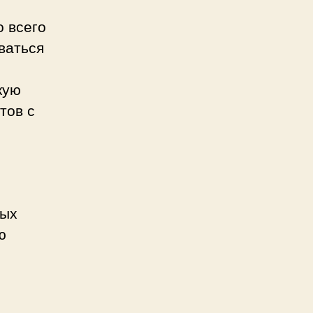
о всего
ваться
кую
тов с
вых
ю