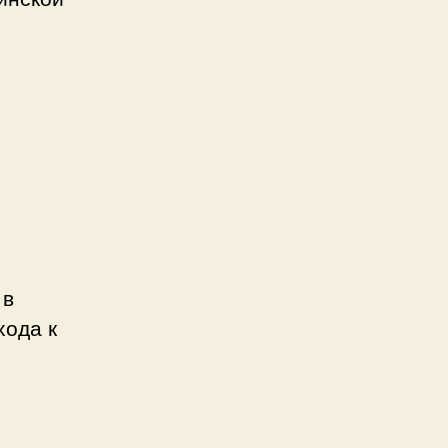
 в
хода к