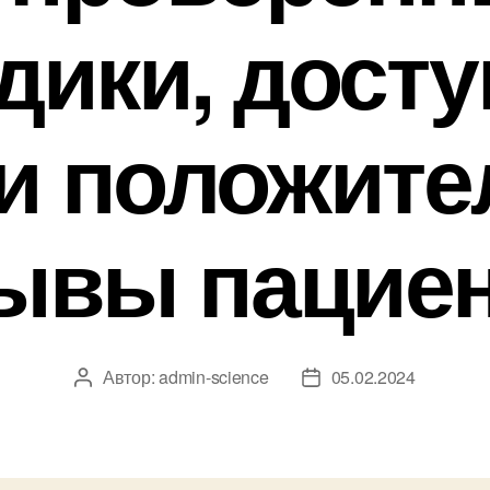
дики, дост
и положит
ывы пацие
Автор:
admin-science
05.02.2024
Автор
Дата
записи
записи