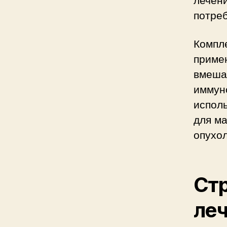
потреб
Компле
приме
вмешат
иммуно
испол
для м
опухо
Стр
ле