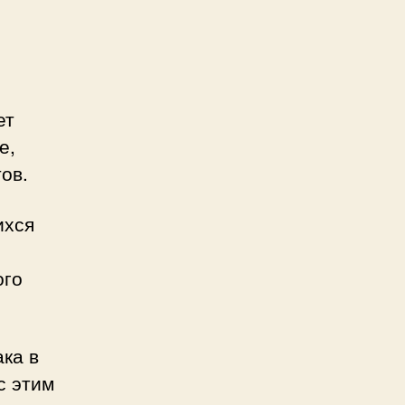
ет
е,
ов.
ихся
ого
ка в
с этим