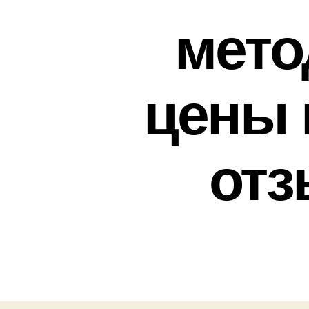
мето
цены 
отз