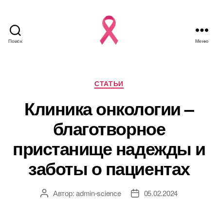
Поиск
Меню
Рубрики
СТАТЬИ
Клиника онкологии –
благотворное
пристанище надежды и
заботы о пациентах
Автор:
admin-science
05.02.2024
Автор
Дата
записи
записи