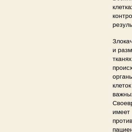
клетка
контр
резуль
Злока
и разм
тканях
происх
орган
клеток
важных
Своев
имеет
проти
пациен