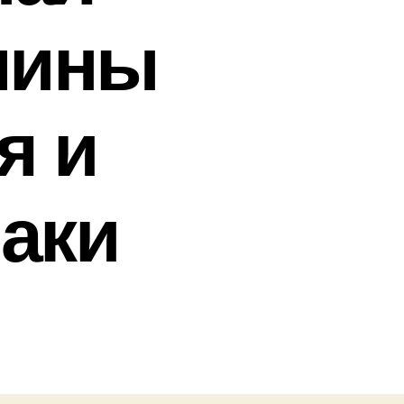
чины
я и
аки