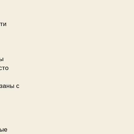
сти
мы
сто
язаны с
ные