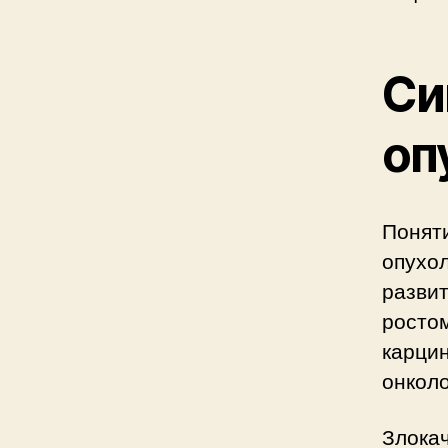
Си
оп
Понят
опухол
развит
ростом
карцин
онколо
Злокач