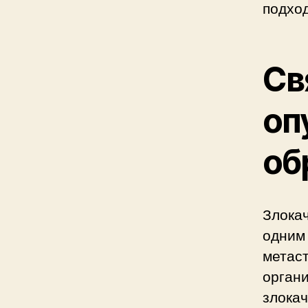
подхо
Св
оп
об
Злокач
одним 
метаст
органи
злока