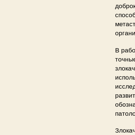
доброк
способ
метаст
органи
В рабо
точны
злока
исполь
исслед
развит
обозн
патоло
Злокач