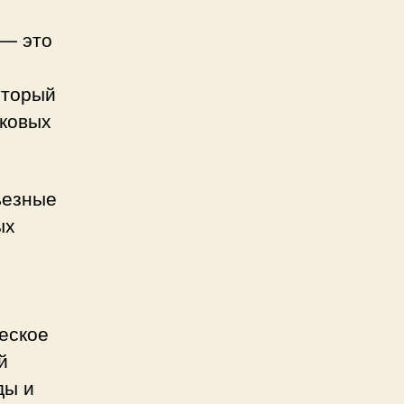
 — это
оторый
аковых
ьезные
ых
еское
й
ды и