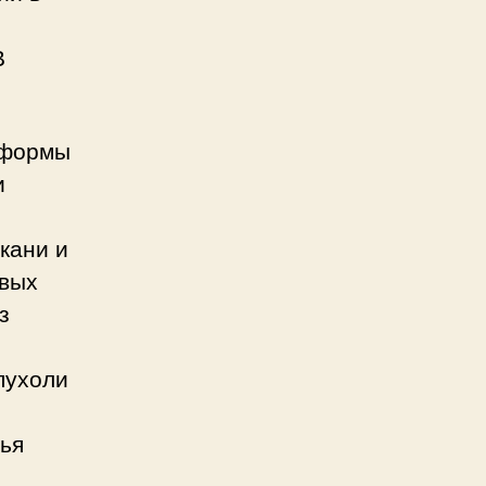
В
 формы
и
кани и
овых
з
пухоли
ья