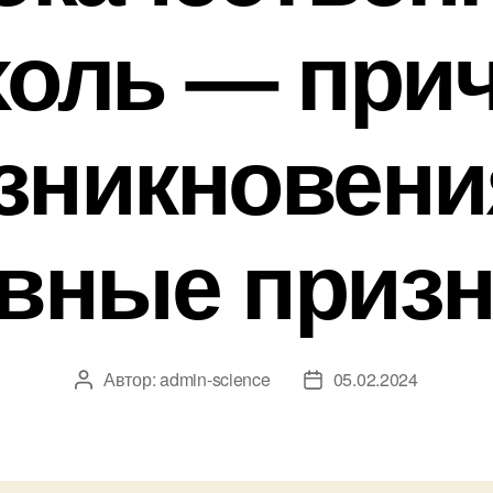
холь — при
зникновени
авные призн
Автор:
admin-science
05.02.2024
Автор
Дата
записи
записи