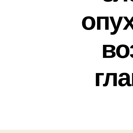
опу
во
гл