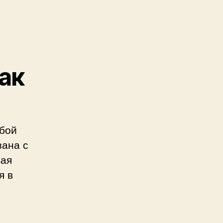
ак
обой
зана с
вая
я в