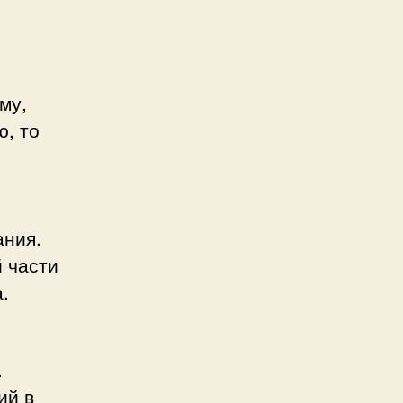
му,
ю, то
ания.
 части
.
.
ий в