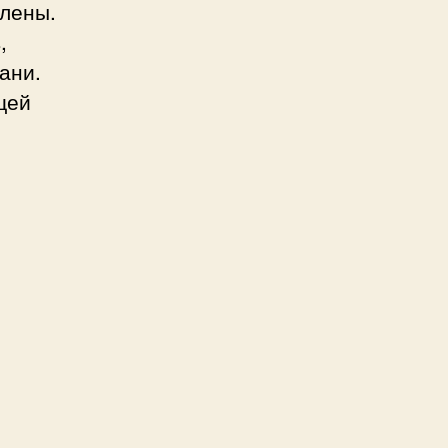
влены.
,
ани.
щей