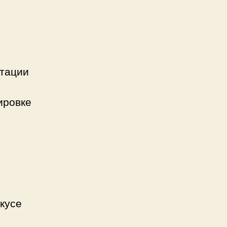
утации
ировке
кусе