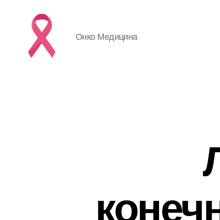
Онко Медицина
конеч