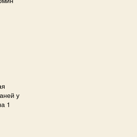
ермин
ая
аней у
на 1