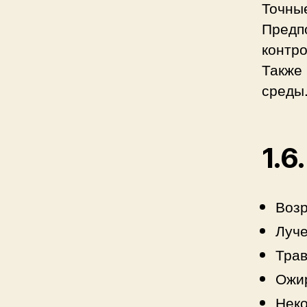
Точны
Предпо
контро
Также
среды
1.6
Возр
Луче
Трав
Ожи
Неко