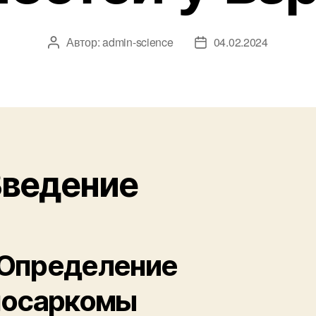
Автор:
admin-science
04.02.2024
Автор
Дата
записи
записи
 Введение
. Определение
посаркомы