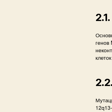
2.1
Основ
генов
некон
клеток
2.2
Мутац
12q13-