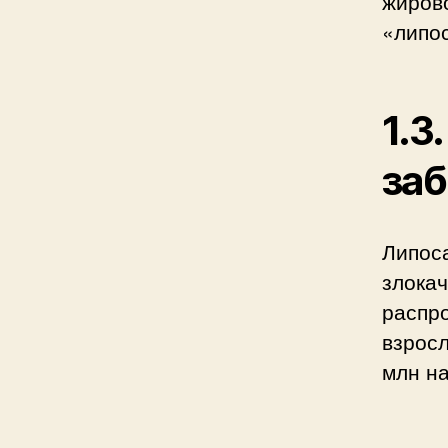
жирово
«липо
1.3
заб
Липос
злокач
распро
взросл
млн на