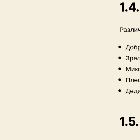
1.4
Различ
Добр
Зрел
Мик
Пле
Дед
1.5