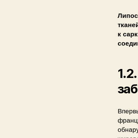
Липос
ткане
к сар
соеди
1.2
заб
Вперв
франц
обнару