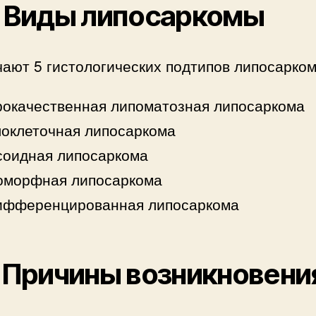
. Виды липосаркомы
ают 5 гистологических подтипов липосарко
окачественная липоматозная липосаркома
оклеточная липосаркома
соидная липосаркома
оморфная липосаркома
ифференцированная липосаркома
. Причины возникновени