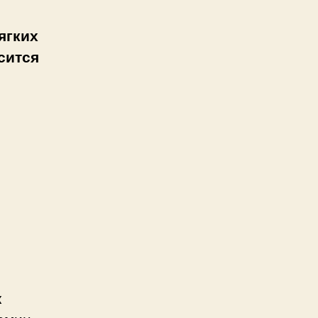
ягких
сится
к