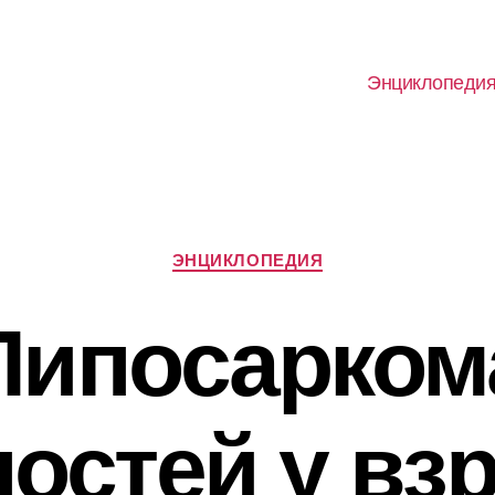
Энциклопеди
Рубрики
ЭНЦИКЛОПЕДИЯ
Липосарком
ностей у вз