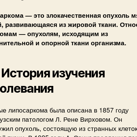
аркома — это злокачественная опухоль м
й, развивающаяся из жировой ткани. Отно
комам — опухолям, исходящим из
нительной и опорной ткани организма.
. История изучения
олевания
ые липосаркома была описана в 1857 году
узским патологом Л. Рене Вирховом. Он
жил опухоль, состоящую из странных клето