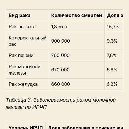
Вид рака
Количество смертей
Доля от 
Рак легкого
1,8 млн
18,7%
Колоректальный
900 000
9,3%
рак
Рак печени
760 000
7,8%
Рак молочной
670 000
6,9%
железы
Рак желудка
660 000
6,8%
Таблица 3. Заболеваемость раком молочной
железы по ИРЧП
Уровень ИРЧП
Доля заболевших в течение жизн