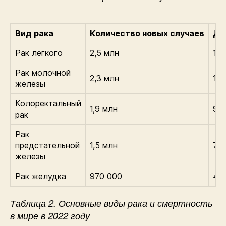
Вид рака
Количество новых случаев
До
Рак легкого
2,5 млн
12
Рак молочной
2,3 млн
11,
железы
Колоректальный
1,9 млн
9,
рак
Рак
предстательной
1,5 млн
7,3
железы
Рак желудка
970 000
4,
Таблица 2. Основные виды рака и смертность
в мире в 2022 году