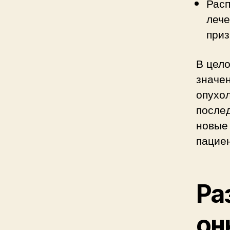
Расп
лече
приз
В цело
значе
опухо
послед
новые 
пациен
Ра
он