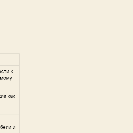
сти к
имому
ие как
.
ибели и