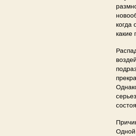
размно
новооб
когда 
какие 
Распад
возде
подраз
прекр
Однако
серьез
состоя
Причи
Одной 