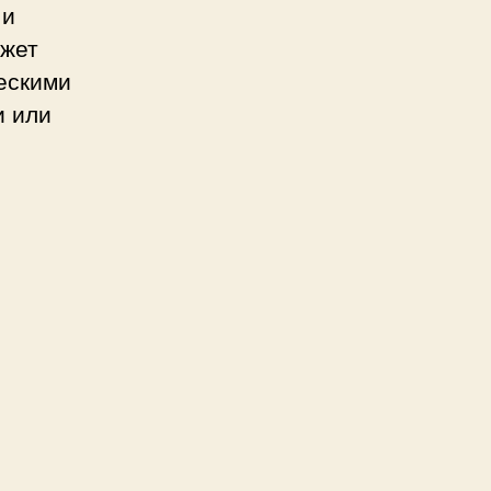
 и
ожет
ескими
и или