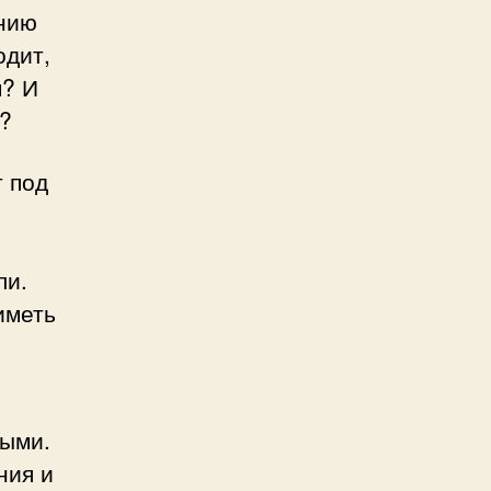
анию
одит,
м? И
и?
т под
ли.
иметь
ными.
ния и