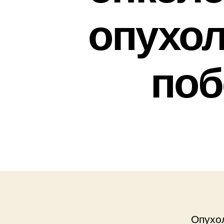
опухол
поб
Опухол