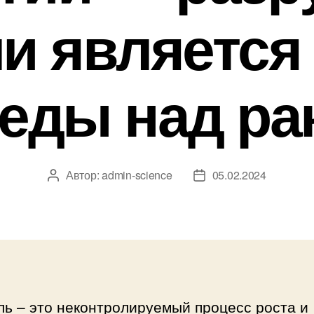
и является
еды над ра
Автор:
admin-science
05.02.2024
Автор
Дата
записи
записи
ь – это неконтролируемый процесс роста и