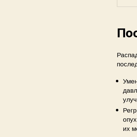
Пос
Распад
послед
Умен
давл
улуч
Регр
опух
их м