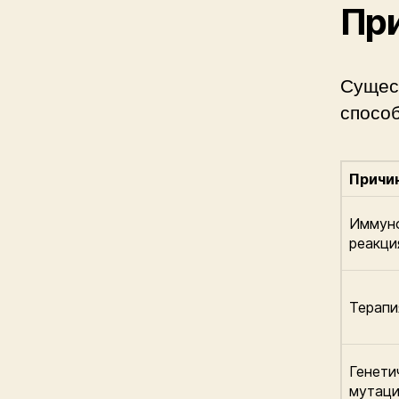
При
Сущест
способ
Причи
Иммуно
реакци
Терапи
Генети
мутац