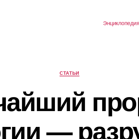
Энциклопеди
Рубрики
СТАТЬИ
чайший про
гии — раз