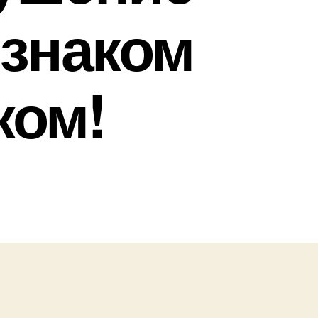
 знаком
ком!