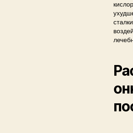
кислор
ухудше
сталк
возде
лечеб
Ра
он
по