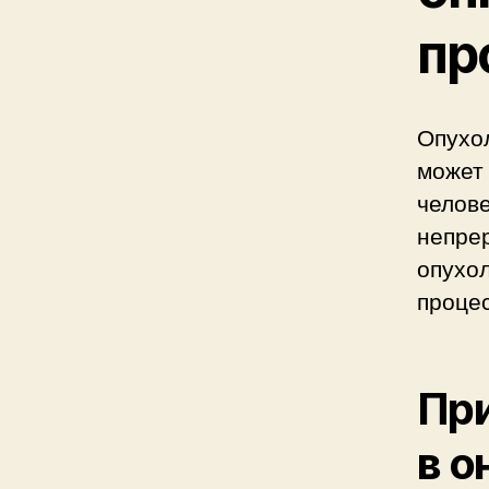
пр
Опухо
может 
челове
непре
опухол
проце
При
в о