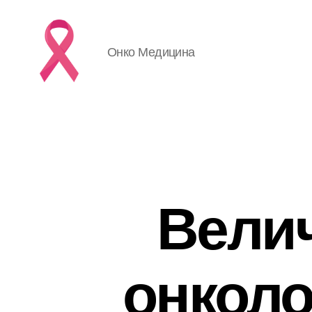
Онко Медицина
Вели
онколо