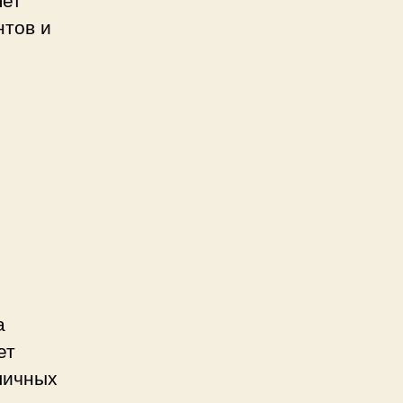
нтов и
а
ет
личных