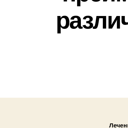
разли
Лечен