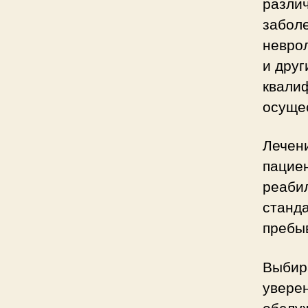
разли
заболе
невро
и друг
квалиф
осуще
Лечени
пацие
реабил
станд
пребы
Выбир
уверен
обслу