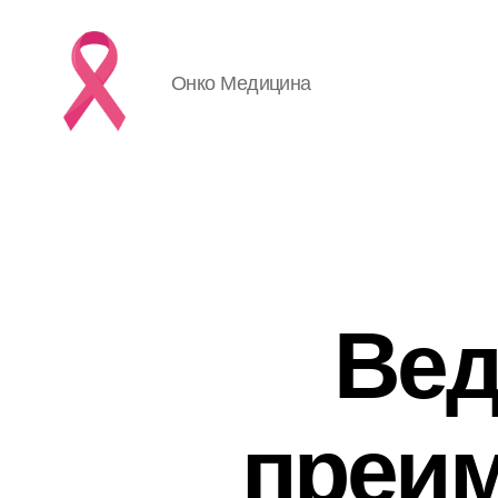
Онко Медицина
Вед
преим