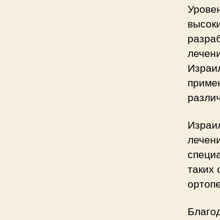
Урове
высоки
разра
лечен
Израи
приме
разли
Израи
лечен
специ
таких 
ортопе
Благо