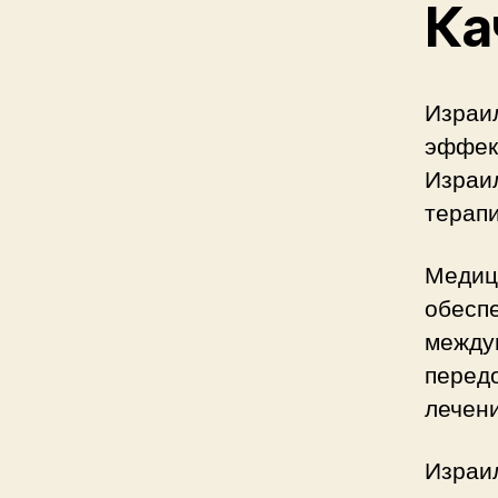
Ка
Израи
эффек
Израи
терапи
Медиц
обесп
между
перед
лечен
Израи