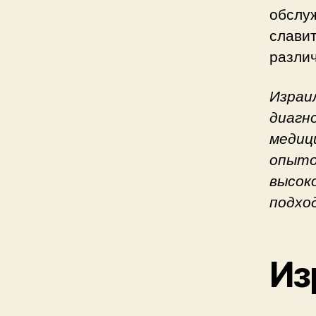
обслу
слави
разли
Израи
диагн
медиц
опыто
высок
подхо
Из