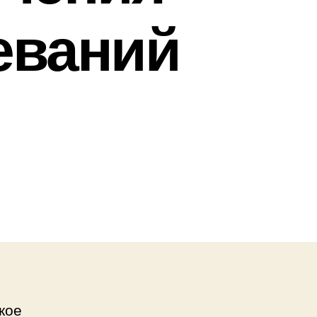
еваний
кое