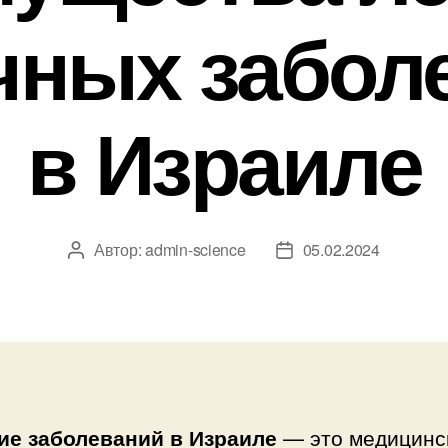
чных забол
в Израиле
Автор:
admin-science
05.02.2024
Автор
Дата
записи
записи
ие заболеваний в Израиле
— это медицинс