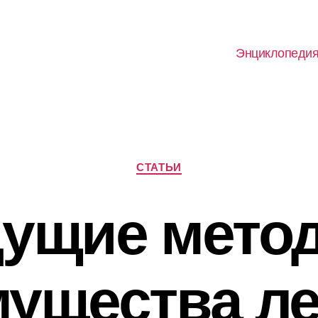
Энциклопеди
Рубрики
СТАТЬИ
ущие мето
ущества л