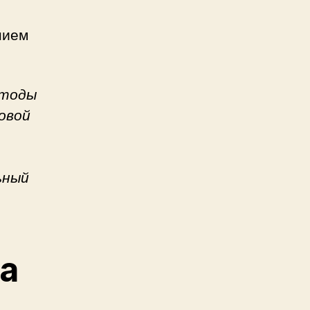
нием
етоды
овой
ьный
а