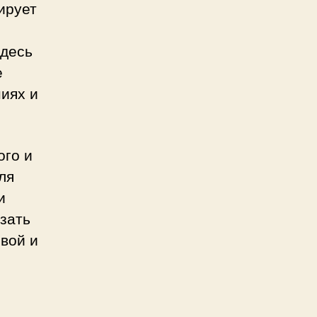
ирует
Здесь
е
иях и
ого и
ля
и
зать
вой и