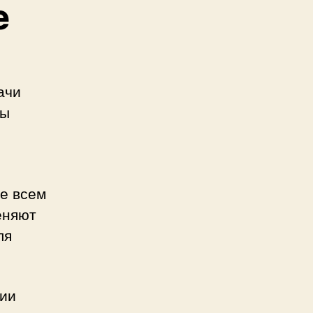
е
ачи
ды
е всем
еняют
ля
нии