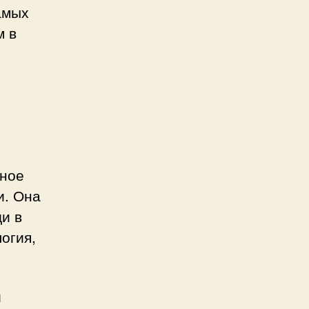
амых
м в
ьное
и. Она
и в
логия,
и