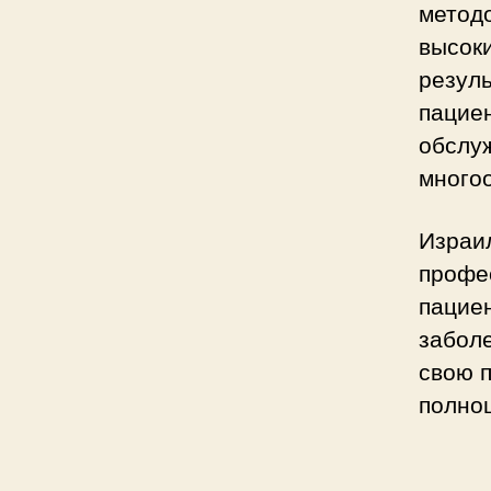
метод
высок
резуль
пацие
обслу
много
Израил
профе
пациен
заболе
свою п
полно