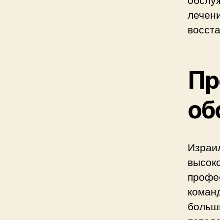
лечени
восста
Пр
об
Израил
высоко
профе
коман
больш