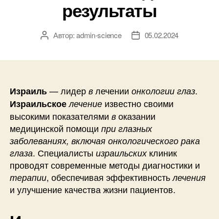
результаты
Автор:
admin-science
05.02.2024
Автор
Дата
записи
записи
— лидер
лечении
.
Израиль
в
онкологии глаз
известно своими
Израильское
лечение
высокими показателями
оказании
в
медицинской помощи
при глазных
заболеваниях, включая
онкологического рака
. Специалисты
клиник
глаза
израильских
проводят современные методы диагностики и
, обеспечивая эффективность
терапии
лечения
и улучшение качества жизни пациентов.