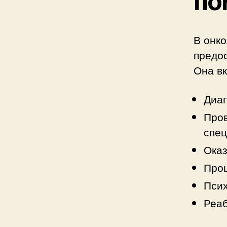
по
В онк
предо
Она вк
Диаг
Пров
спец
Оказ
Проц
Псих
Реаб