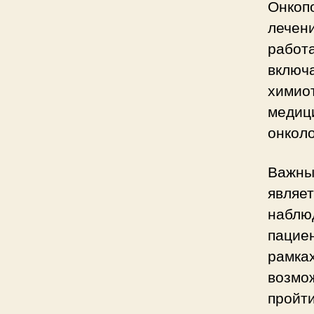
Онкоп
лечен
работ
включа
химиот
медиц
онколо
Важны
являет
наблю
пациен
рамка
возмо
пройт