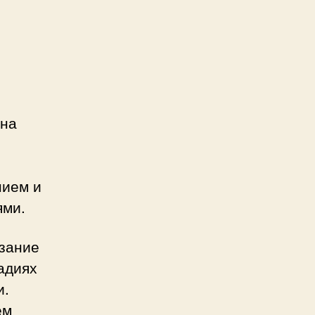
Она
нием и
ями.
зание
адиях
и.
ем