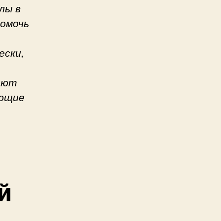
лы в
помочь
ески,
ают
ующие
й