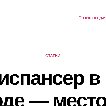
Энциклопеди
Рубрики
СТАТЬИ
испансер в
оде — место,