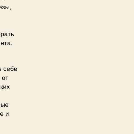
езы,
брать
нта.
в себе
 от
ских
рые
е и