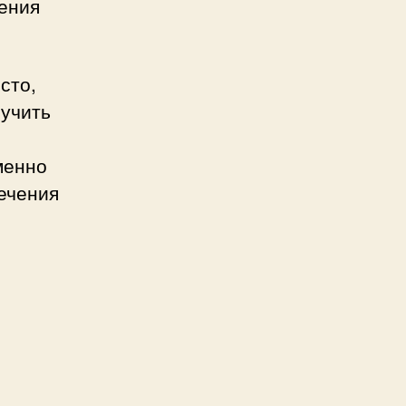
ления
сто,
лучить
менно
лечения