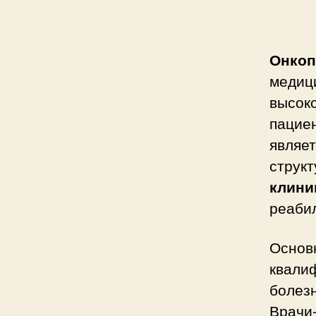
Онкоп
медиц
высок
пацие
являет
струк
клини
реаби
Основ
квали
болезн
Врачи