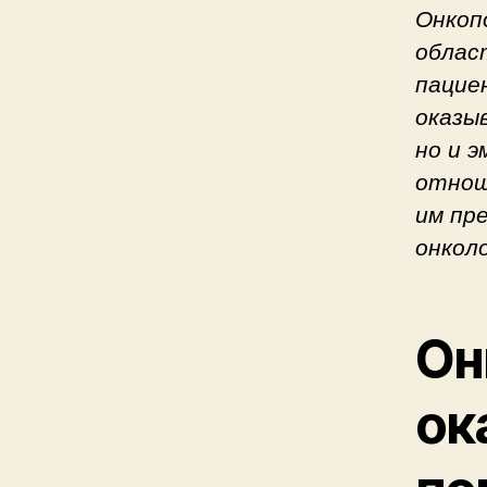
Онкоп
облас
пацие
оказы
но и 
отнош
им пр
онкол
Он
ок