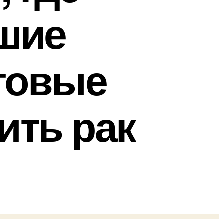
шие
товые
ить рак