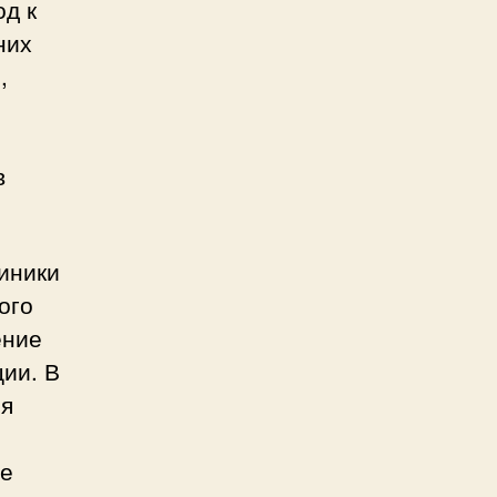
д к
них
,
в
иники
ого
ение
ии. В
ся
ые