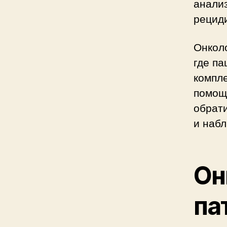
анализ
рециди
Онколо
где па
компл
помощ
обрати
и набл
Он
па