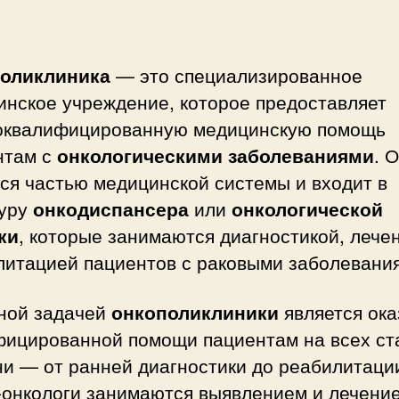
оликлиника
— это специализированное
инское учреждение, которое предоставляет
оквалифицированную медицинскую помощь
нтам с
онкологическими заболеваниями
. 
ся частью медицинской системы и входит в
туру
онкодиспансера
или
онкологической
ки
, которые занимаются диагностикой, лече
литацией пациентов с раковыми заболевани
ной задачей
онкополиклиники
является ока
фицированной помощи пациентам на всех ст
и — от ранней диагностики до реабилитаци
-онкологи занимаются выявлением и лечени