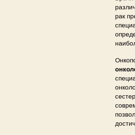
различ
рак пр
специ
опреде
наибо
Онкопо
онкол
специ
онколо
сесте
совре
позво
достич