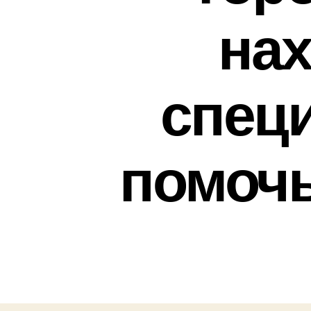
на
спец
помочь