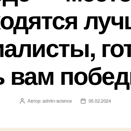
ходятся луч
иалисты, го
 вам побед
Автор:
admin-science
05.02.2024
Автор
Дата
записи
записи