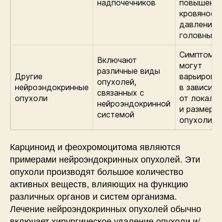
надпочечников
повышенн
кровяное
давление,
головные 
Симптомы
Включают
могут
различные виды
Другие
варьирова
опухолей,
нейроэндокринные
в зависим
связанных с
опухоли
от локали
нейроэндокринной
и размера
системой
опухоли
Карциноид и феохромоцитома являются
примерами нейроэндокринных опухолей. Эти
опухоли производят большое количество
активных веществ, влияющих на функцию
различных органов и систем организма.
Лечение нейроэндокринных опухолей обычно
включает хирургическое удаление опухоли и/