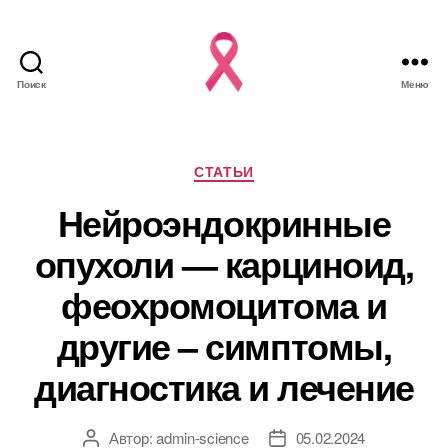
Поиск
Меню
Рубрики
СТАТЬИ
Нейроэндокринные
опухоли — карциноид,
феохромоцитома и
другие – симптомы,
диагностика и лечение
Автор:
admin-science
05.02.2024
Автор
Дата