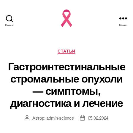
Поиск
Меню
Рубрики
СТАТЬИ
Гастроинтестинальные
стромальные опухоли
— симптомы,
диагностика и лечение
Автор:
admin-science
05.02.2024
Автор
Дата
записи
записи