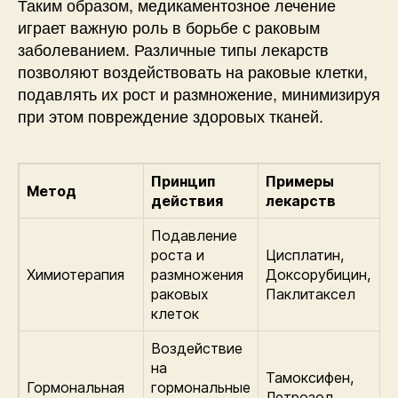
Таким образом, медикаментозное лечение
играет важную роль в борьбе с раковым
заболеванием. Различные типы лекарств
позволяют воздействовать на раковые клетки,
подавлять их рост и размножение, минимизируя
при этом повреждение здоровых тканей.
Принцип
Примеры
Метод
действия
лекарств
Подавление
роста и
Цисплатин,
Химиотерапия
размножения
Доксорубицин,
раковых
Паклитаксел
клеток
Воздействие
на
Тамоксифен,
Гормональная
гормональные
Летрозол,