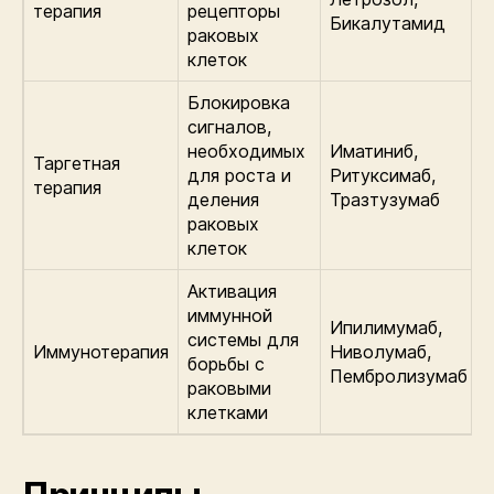
терапия
рецепторы
Бикалутамид
раковых
клеток
Блокировка
сигналов,
необходимых
Иматиниб,
Таргетная
для роста и
Ритуксимаб,
терапия
деления
Тразтузумаб
раковых
клеток
Активация
иммунной
Ипилимумаб,
системы для
Иммунотерапия
Ниволумаб,
борьбы с
Пембролизумаб
раковыми
клетками