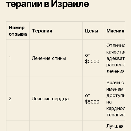
терапии в Израиле
Номер
Терапия
Цены
Мнения
отзыва
Отличное
качество у
от
1
Лечение спины
адекватны
$5000
расценки з
лечения.
Врачи с м
именем,
от
доступные
2
Лечение сердца
$8000
на
кардиолог
терапию.
Лучшая ст