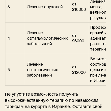
лечения о
от
3
Лечение опухолей
мозга,
$10000
великолеп
результаты
Професси
Лечение
врачей и
от
4
офтальмологических
адекватны
$6000
заболеваний
расценки 
терапии.
Великоле
Лечение
соотноше
от
5
онкологических
цены и ка
$12000
заболеваний
при лечен
в Израиле.
Не упустите возможность получить
высококачественную терапию по невысоким
тарифам на курорте в Израиле. Оставьте свой