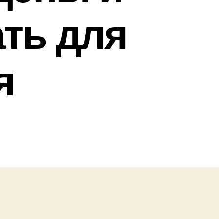
ать для
я