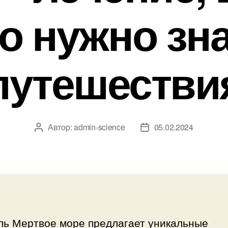
то нужно зн
путешестви
Автор:
admin-science
05.02.2024
Автор
Дата
записи
записи
ль Мертвое море предлагает уникальные