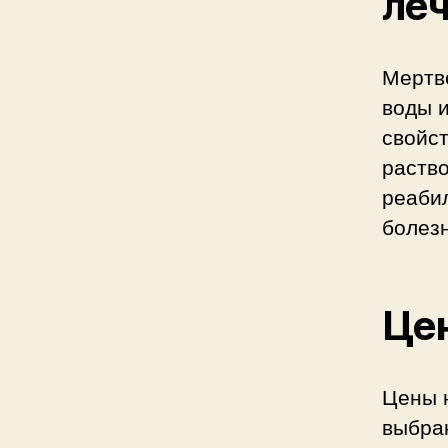
леч
Мертв
воды 
свойс
раство
реаби
болезн
Цен
Цены 
выбра