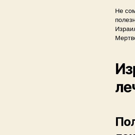
Не со
полезн
Израи
Мертв
Из
ле
Пол