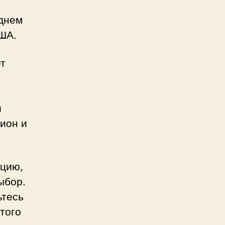
еднем
США.
т
и
ион и
ацию,
ыбор.
ьтесь
того