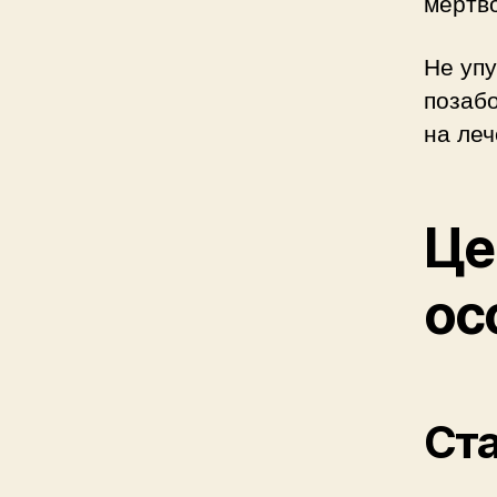
мёртво
Не упу
позабо
на леч
Це
ос
Ст