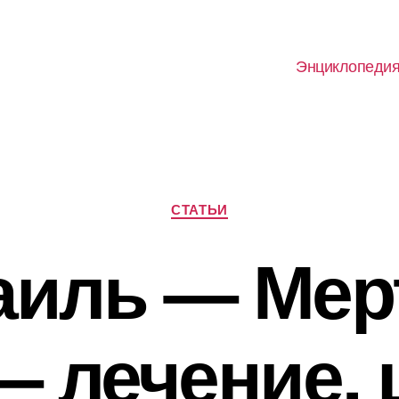
Энциклопеди
Рубрики
СТАТЬИ
аиль — Мер
— лечение, 