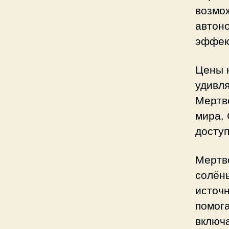
возмо
автон
эффек
Цены 
удивл
Мертво
мира.
доступ
Мертв
солён
источ
помог
включ