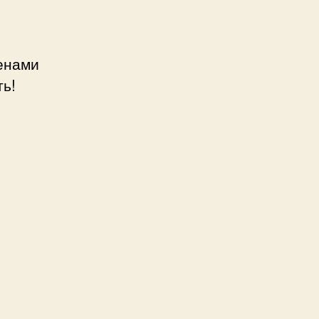
ценами
ть!