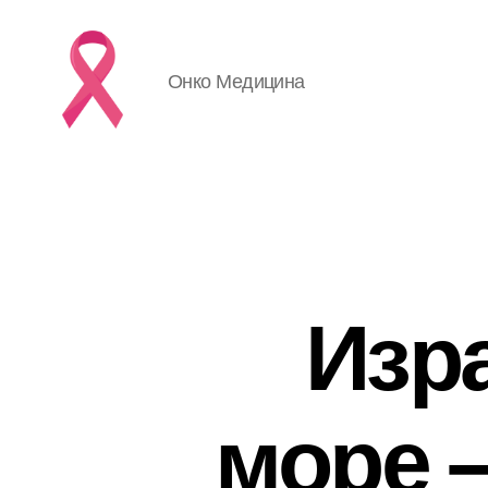
Онко Медицина
Изр
море 