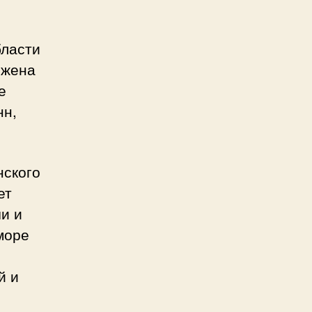
бласти
ожена
е
нн,
нского
ет
и и
море
й и