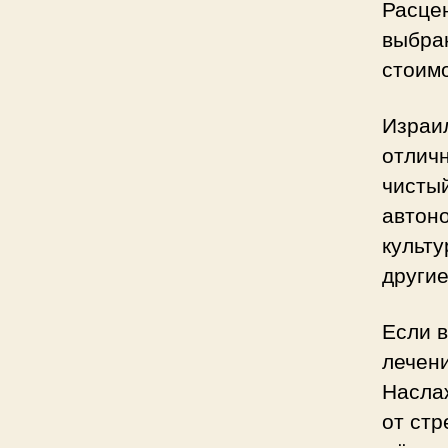
Расцен
выбран
стоимо
Израи
отличн
чистый
автон
культ
другие
Если 
лечен
Насла
от стр