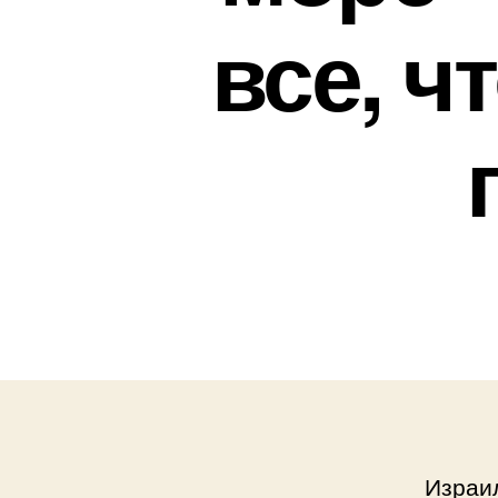
все, ч
Израи