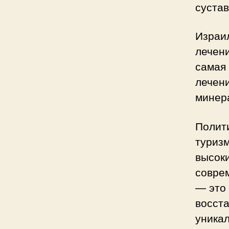
суста
Израил
лечен
самая 
лечени
минер
Полит
туризм
высок
совре
— это 
восста
уникал