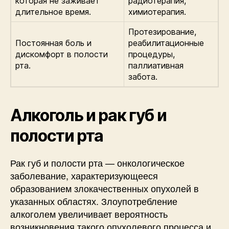
которая не заживает
радиотерапия,
длительное время.
химиотерапия.
Протезирование,
Постоянная боль и
реабилитационные
дискомфорт в полости
процедуры,
рта.
паллиативная
забота.
Алкоголь и рак губ и
полости рта
Рак губ и полости рта — онкологическое
заболевание, характеризующееся
образованием злокачественных опухолей в
указанных областях. Злоупотребление
алкоголем увеличивает вероятность
возникновения такого опухолевого процесса и