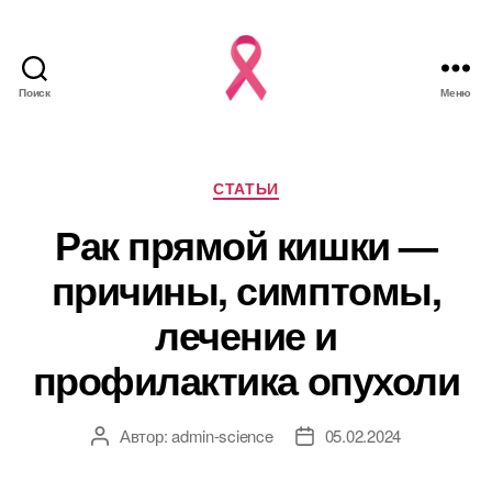
Поиск
Меню
Рубрики
СТАТЬИ
Рак прямой кишки —
причины, симптомы,
лечение и
профилактика опухоли
Автор:
admin-science
05.02.2024
Автор
Дата
записи
записи