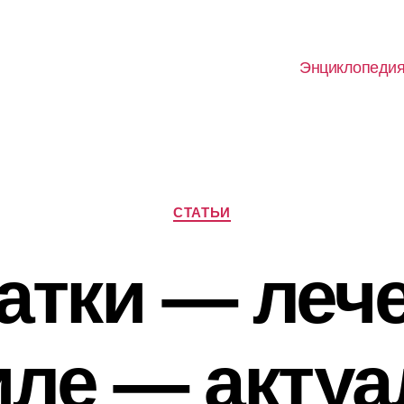
Энциклопеди
Рубрики
СТАТЬИ
атки — леч
иле — актуа