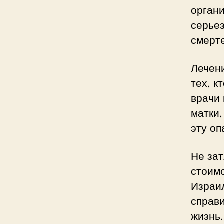
органи
серьез
смерте
Лечен
тех, к
врачи
матки
эту оп
Не зат
стоимо
Израи
справи
жизнь.