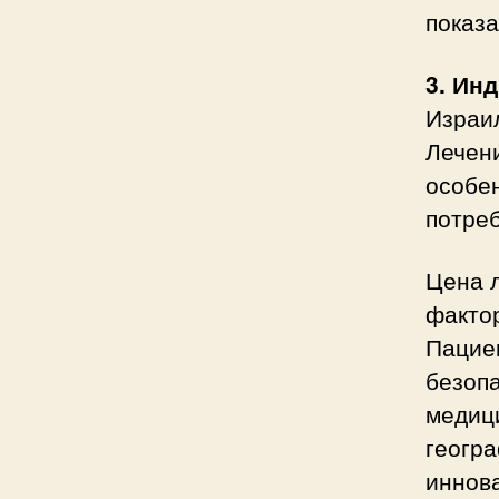
показ
3. Ин
Израи
Лечени
особе
потре
Цена л
фактор
Пациен
безопа
медиц
геогр
иннов