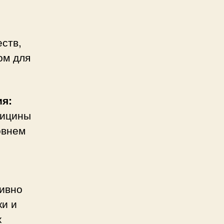
ств,
ом для
ия:
дицины
овнем
ивно
ки и
х