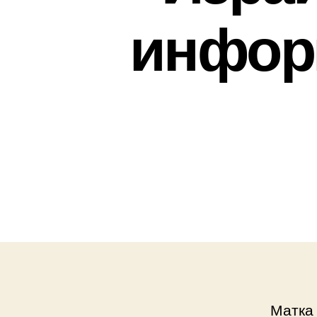
инфор
Матка 