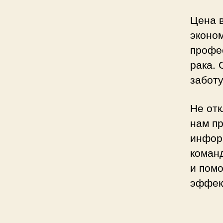
Цена в
эконом
профе
рака. 
заботу
Не отк
нам п
инфор
команд
и пом
эффек