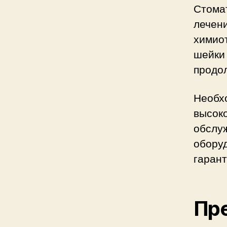
Стома
лечен
химио
шейки 
продо
Необхо
высок
обслу
обору
гаран
Пре