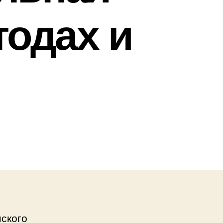
одах и
нского