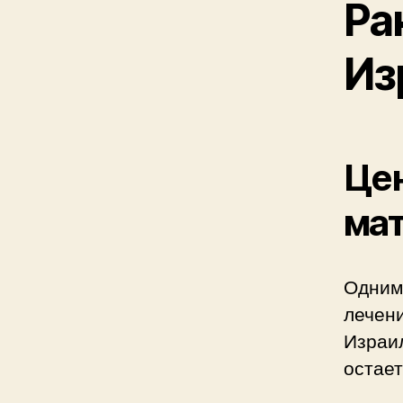
Ра
Из
Цен
мат
Одним
лечени
Израил
остает