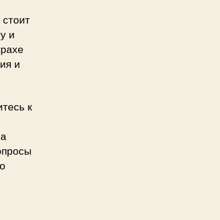
 стоит
у и
трахе
ия и
тесь к
ша
опросы
о