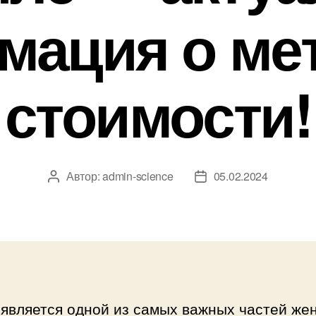
мация о мет
стоимости!
Автор:
admin-science
05.02.2024
Автор
Дата
записи
записи
является одной из самых важных частей же