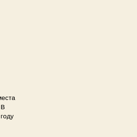
места
 В
 году