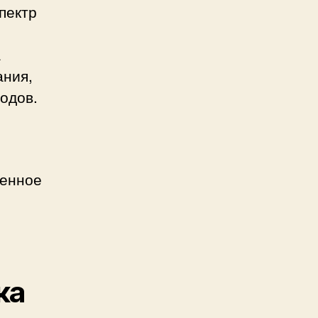
пектр
а
ания,
одов.
менное
ка