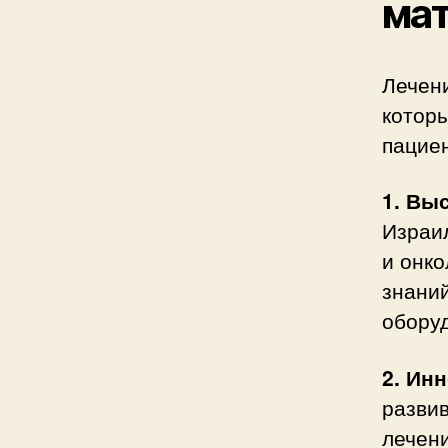
мат
Лечени
котор
пациен
1. Вы
Израи
и онк
знани
обору
2. Ин
развив
лечени