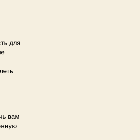
ть для
ле
леть
чь вам
енную