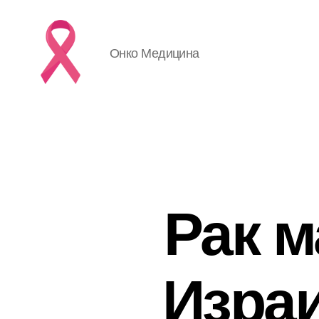
Онко Медицина
Рак м
Изра