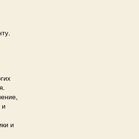
ту.
огих
я.
чение,
 и
ики и