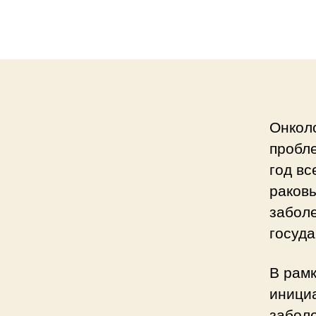
Онкол
пробл
год вс
раковы
заболе
госуда
В рам
инициа
забол