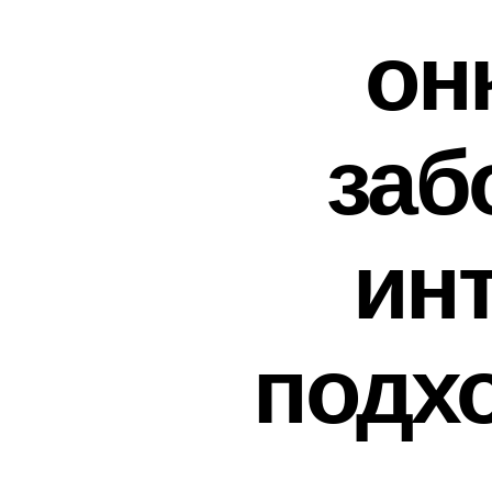
он
заб
ин
подх