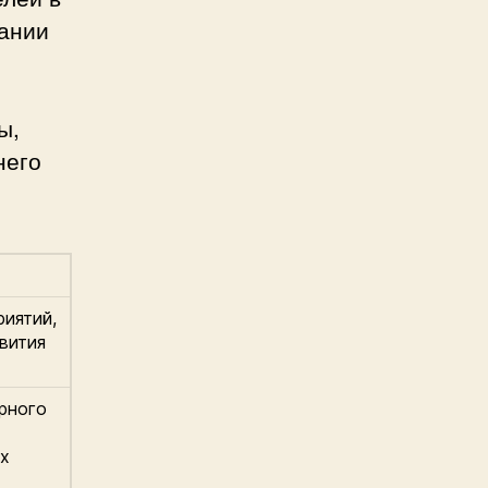
ании
ы,
него
иятий,
вития
рного
их