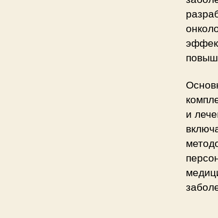
разра
онкол
эффек
повыш
Основ
компле
и леч
включ
методо
персо
медици
забол