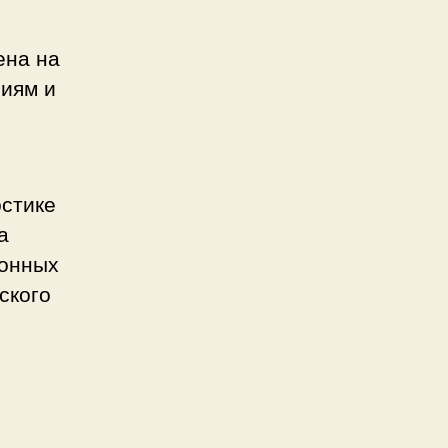
ена на
иям и
остике
а
ионных
ского
и