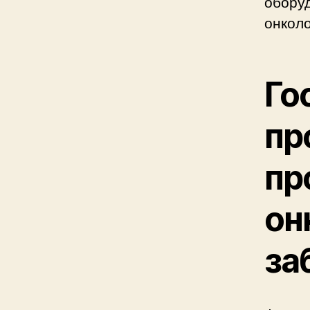
оборуд
онколо
Го
пр
пр
он
за