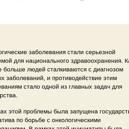
записи
записи
огические заболевания стали серьезной
емой для национального здравоохранения. 
е больше людей сталкиваются с диагнозом
х заболеваний, и противодействие этим
ваниям стало одной из главных задач для
рства.
ках этой проблемы была запущена государст
тива по борьбе с онкологическими
еваниями. В рамках этой инициативы была