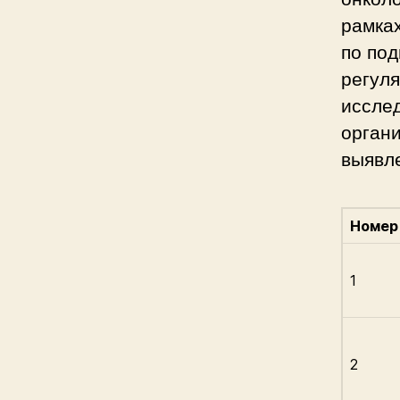
рамка
по по
регул
иссле
орган
выявл
Номер
1
2