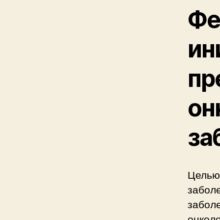
Фе
ин
пр
он
за
Целью
заболе
заболе
онколо