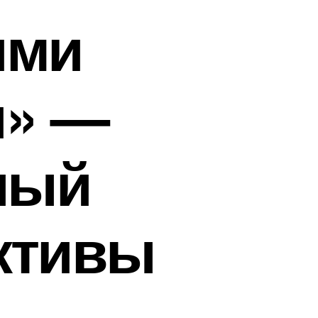
ими
и» —
ный
ктивы