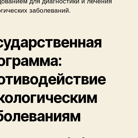
ованием для диагностики и лечения
гических заболеваний.
сударственная
ограмма:
отиводействие
кологическим
болеваниям