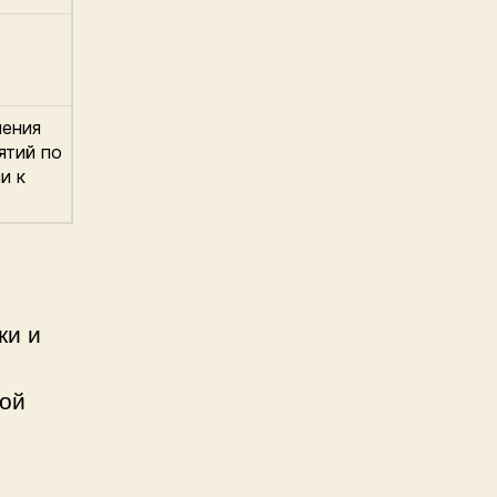
чения
ятий по
и к
ки и
кой