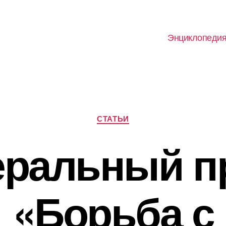
Энциклопеди
Рубрики
СТАТЬИ
ральный п
«Борьба с