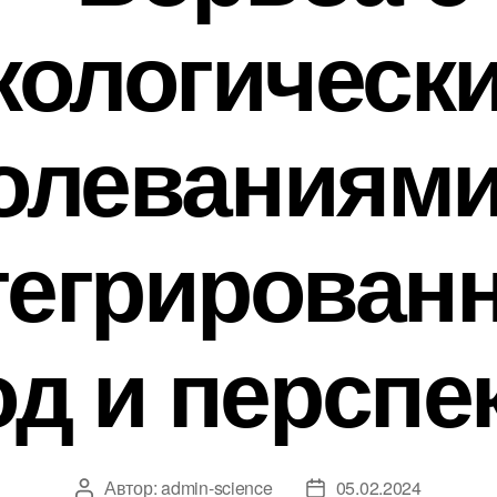
кологическ
олеваниям
тегрирован
од и перспе
Автор:
admin-science
05.02.2024
Автор
Дата