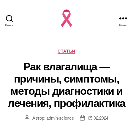
Поиск
Меню
Рубрики
СТАТЬИ
Рак влагалища —
причины, симптомы,
методы диагностики и
лечения, профилактика
Автор:
admin-science
05.02.2024
Автор
Дата
записи
записи