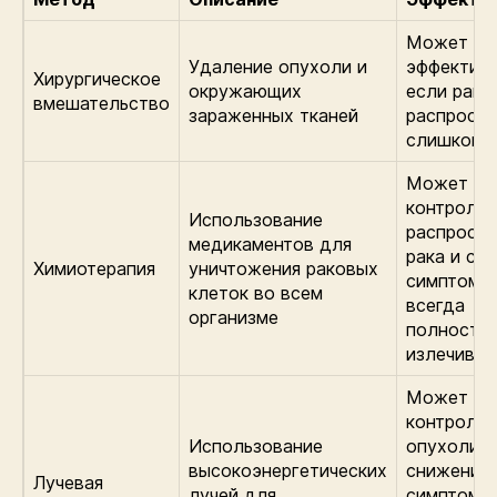
Может бы
Удаление опухоли и
эффектив
Хирургическое
окружающих
если рак 
вмешательство
зараженных тканей
распростр
слишком 
Может
контролир
Использование
распростр
медикаментов для
рака и сн
Химиотерапия
уничтожения раковых
симптомы,
клеток во всем
всегда
организме
полность
излечивае
Может по
контроле
Использование
опухоли и
высокоэнергетических
снижении
Лучевая
лучей для
симптомов