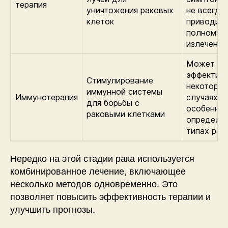
терапия
уничтожения раковых
не всегда
клеток
приводит 
полному
излечени
Может бы
эффективн
Стимулирование
некоторы
иммунной системы
Иммунотерапия
случаях,
для борьбы с
особенно 
раковыми клетками
определе
типах рак
Нередко на этой стадии рака используется
комбинированное лечение, включающее
несколько методов одновременно. Это
позволяет повысить эффективность терапии и
улучшить прогнозы.