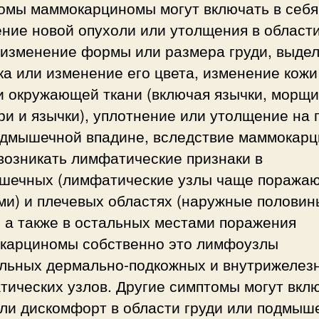
омы маммокарциномы могут включать в себя
ение новой опухоли или утолщения в област
, изменение формы или размера груди, выде
ка или изменение его цвета, изменение кожи
и окружающей ткани (включая язычки, морщ
и и язычки), уплотнение или утолщение на 
одмышечной впадине, вследствие маммокар
возникать лимфатические признаки в
шечных (лимфатические узлы чаще поражаю
ми) и плечевых областях (наружные половин
, а также в остальных местами поражения
карциномы собственно это лимфоузлы
льных дермально-подкожных и внутрижелез
тических узлов. Другие симптомы могут вкл
или дискомфорт в области груди или подмыш