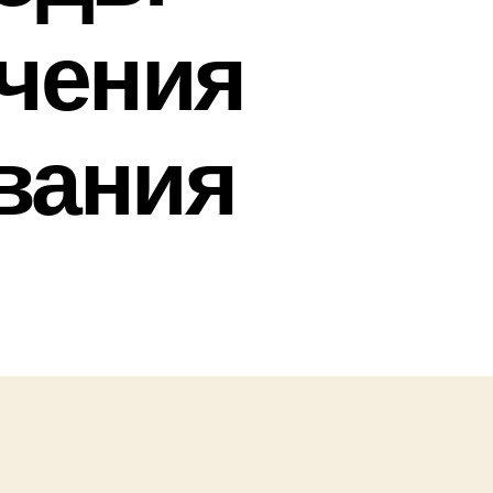
ечения
вания