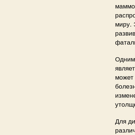
маммо
распр
миру.
развив
фаталь
Одним
являет
может
болезн
измене
утолще
Для д
разли