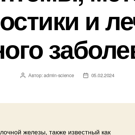
остики и л
ного заболе
Автор:
admin-science
05.02.2024
Автор
Дата
записи
записи
лочной железы, также известный как