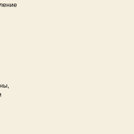
ление
ны,
и