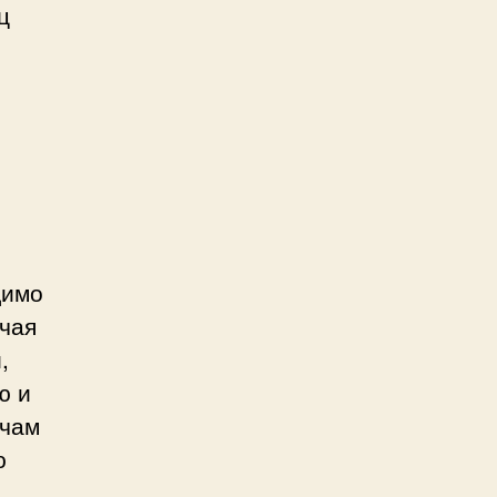
ц
димо
чая
,
ю и
ачам
ю