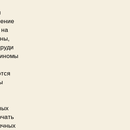
и
ление
 на
ины,
груди
циномы
тся
ы
ных
ючать
ечных