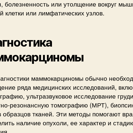
н, болезненность или утолщение вокруг мыш
й клетки или лимфатических узлов.
гностика
ммокарциномы
иагностики маммокарциномы обычно необхо
дение ряда медицинских исследований, вклю
графию, ультразвуковое исследование груди
тно-резонансную томографию (МРТ), биопси
 образцов тканей. Эти методы помогают вр
лить наличие опухоли, ее характер и стади
ия.