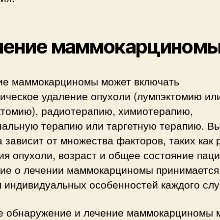
чение маммокарцином
ие маммокарциномы может включать
гическое удаление опухоли (лумпэктомию ил
ктомию), радиотерапию, химиотерапию,
нальную терапию или таргетную терапию. В
 зависит от множества факторов, таких как 
ия опухоли, возраст и общее состояние паци
ие о лечении маммокарциномы принимается
м индивидуальных особенностей каждого слу
е обнаружение и лечение маммокарциномы 