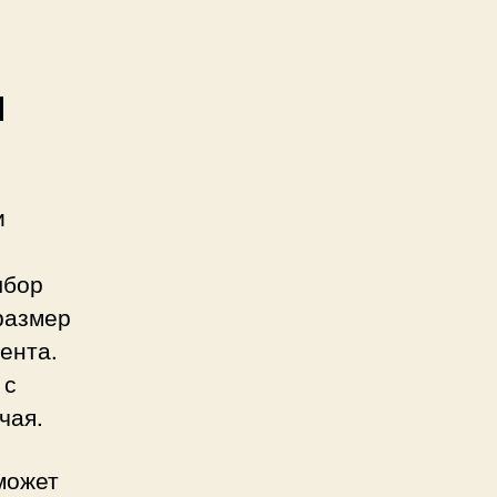
ы
и
ыбор
размер
ента.
 с
чая.
может