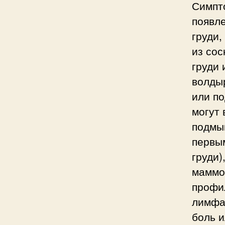
Симпт
появл
груди
из сос
груди 
волдыр
или п
могут 
подмы
первы
груди)
маммо
профи
лимфа
боль 