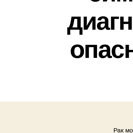
диагн
опас
Рак мо