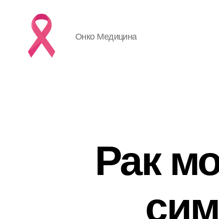
Онко Медицина
Рак м
сим