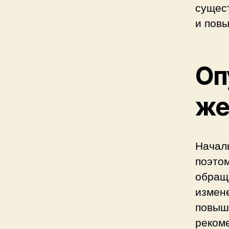
сущес
и повы
Оп
же
Начал
поэтом
обраща
измен
повыше
реком