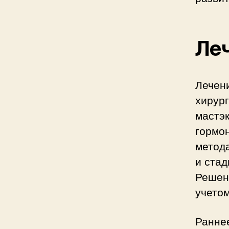
Ле
Лечен
хирур
мастэ
гормо
метода
и стад
Решен
учето
Ранне