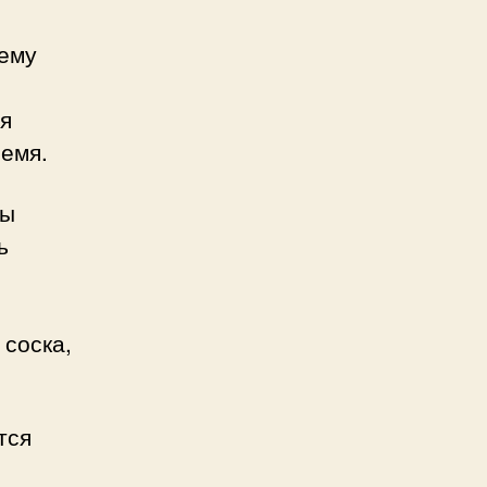
сему
ся
ремя.
зы
ь
 соска,
тся