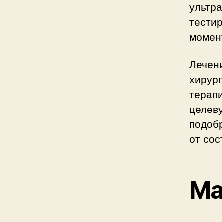
ультра
тестир
момен
Лечен
хирур
терап
целев
подобр
от сос
Ма