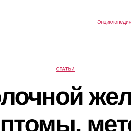
Энциклопеди
Рубрики
СТАТЬИ
олочной же
птомы, ме