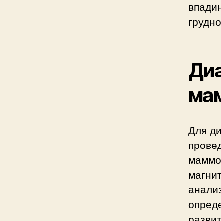
впади
грудно
Диа
ма
Для д
прове
маммо
магни
анализ
опреде
развит