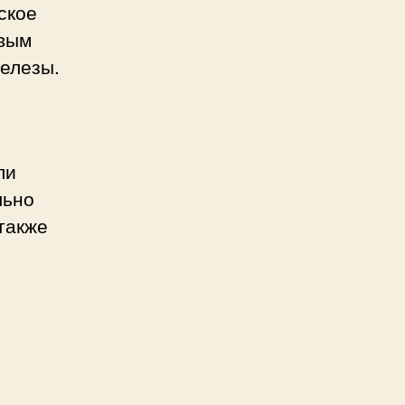
ское
евым
елезы.
ли
льно
 также