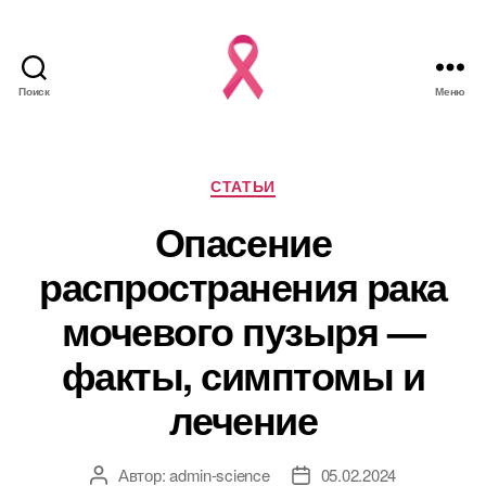
Поиск
Меню
Рубрики
СТАТЬИ
Опасение
распространения рака
мочевого пузыря —
факты, симптомы и
лечение
Автор:
admin-science
05.02.2024
Автор
Дата