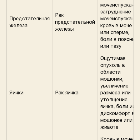
мочеиспускания
затруднение
Рак
Предстательная
мочеиспускания
предстательной
железа
кровь в моче
железы
или сперме,
боли в поясниц
или тазу
Ощутимая
опухоль в
области
мошонки,
увеличение
Яички
Рак яичка
размера или
утолщение
яичка, боли или
дискомфорт в
мошонке или
животе
Кровь в моче,