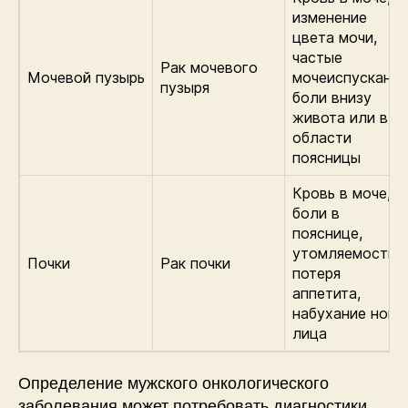
изменение
цвета мочи,
частые
Рак мочевого
Мочевой пузырь
мочеиспускания
пузыря
боли внизу
живота или в
области
поясницы
Кровь в моче,
боли в
пояснице,
утомляемость,
Почки
Рак почки
потеря
аппетита,
набухание ног и
лица
Определение мужского онкологического
заболевания может потребовать диагностики,