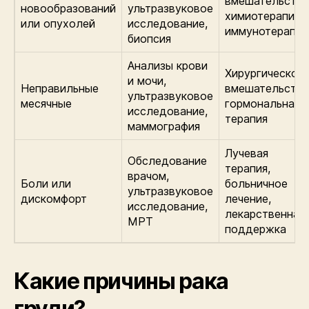
вмешательство
новообразований
ультразвуковое
химиотерапия,
или опухолей
исследование,
иммунотерапия
биопсия
Анализы крови
Хирургическое
и мочи,
Неправильные
вмешательство
ультразвуковое
месячные
гормональная
исследование,
терапия
маммография
Лучевая
Обследование
терапия,
врачом,
Боли или
больничное
ультразвуковое
дискомфорт
лечение,
исследование,
лекарственная
МРТ
поддержка
Какие причины рака
груди?