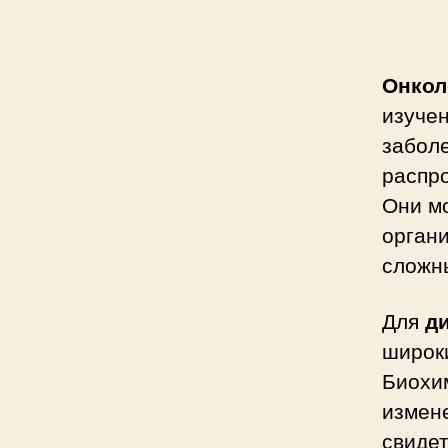
Онкол
изуче
забол
распр
Они м
органи
сложн
Для
д
широки
Биохи
измене
свидет