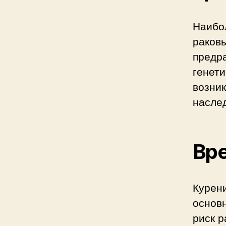
Наибо
раковы
предр
генети
возник
наслед
Вр
Курени
основ
риск р