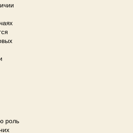
личии
чаях
тся
овых
и
ю роль
них