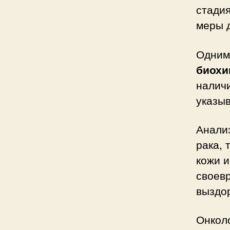
стади
меры д
Одним
биохи
налич
указыв
Анали
рака, 
кожи и
своев
выздо
Онколо