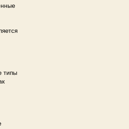
енные
ляется
е типы
ак
е