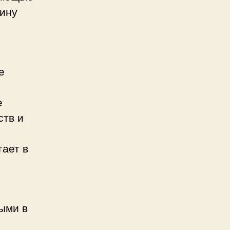
тину
е
е
ств и
гает в
ыми в