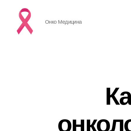
Онко Медицина
Ка
онкол