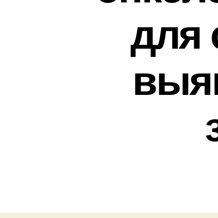
для 
выя