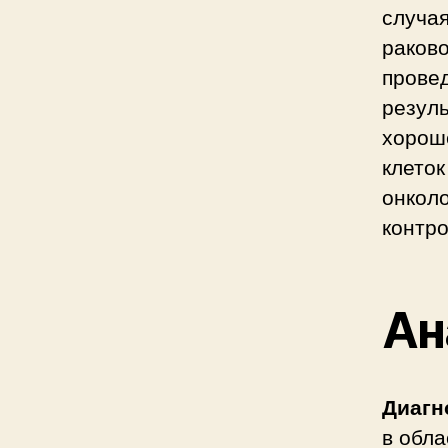
случая
раково
провед
резуль
хорош
клеток
онколо
контр
Ан
Диагн
в обла