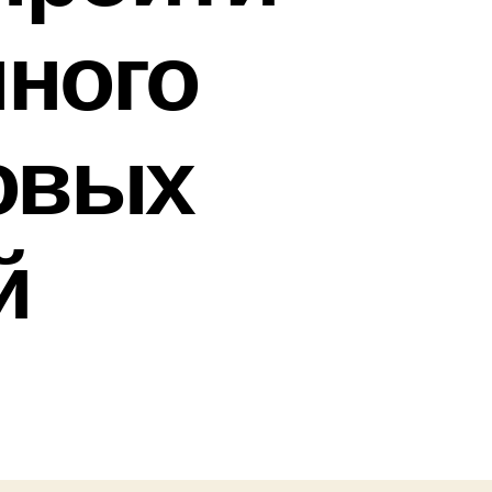
нного
овых
й