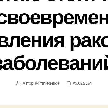
своевреме
вления рак
заболевани
Автор:
admin-science
05.02.2024
Автор
Дата
записи
записи