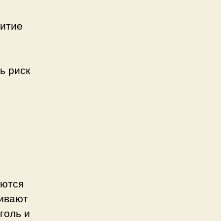
витие
ь риск
.
яются
ивают
голь и