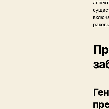
аспек
сущес
включа
раковы
Пр
за
Ген
пр