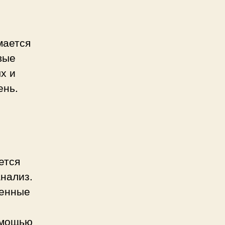
мается
вые
х и
ень.
ется
нализ.
ленные
омощью