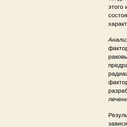
этого
состоя
характ
Анали
фактор
раковы
предр
радиа
фактор
разра
лечени
Резуль
зависи