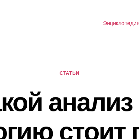
Энциклопеди
Рубрики
СТАТЬИ
кой анализ
огию стоит 