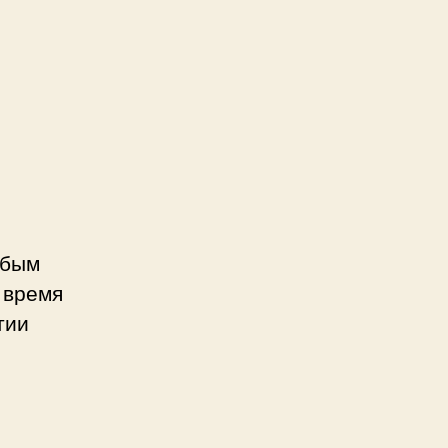
убым
 время
тии