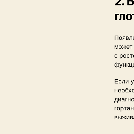
2. 
гло
Появле
может 
с рос
функц
Если у
необхо
диагно
горта
выжив