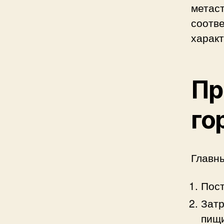
метаст
соотве
характ
Пр
го
Главны
Пост
Затр
пищ