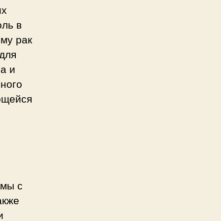
их
оль в
му рак
 для
а и
шного
ющейся
емы с
акже
и