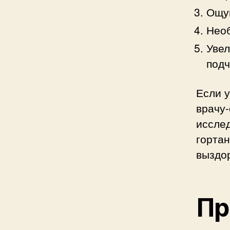
Ощущ
Необ
Увел
подч
Если у
врачу
исслед
горта
выздо
Пр