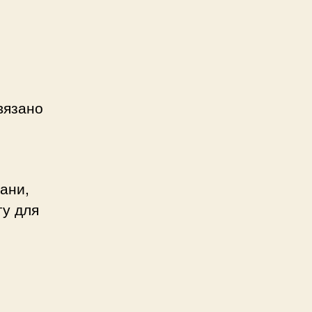
е
вязано
ани,
гу для