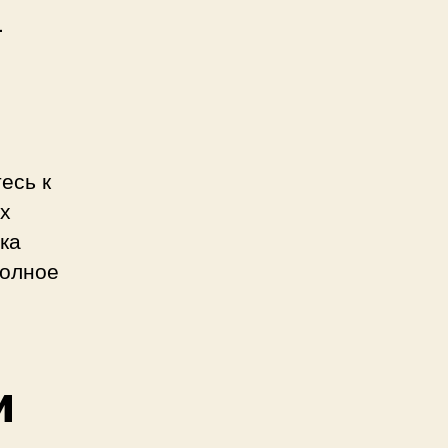
.
есь к
х
ка
полное
и