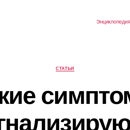
Энциклопеди
Рубрики
СТАТЬИ
кие симпт
гнализирую