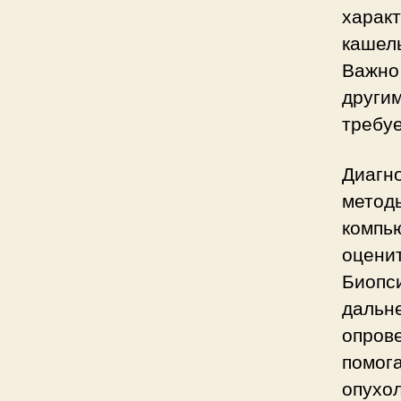
харак
кашель
Важно 
другим
требуе
Диагно
методы
компь
оценит
Биопси
дальн
опров
помог
опухол