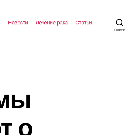
я
Новости
Лечение рака
Статьи
Поиск
омы
т о