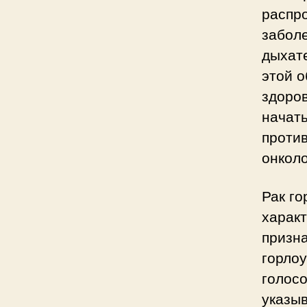
распро
заболе
дыхат
этой о
здоров
начать
проти
онколо
Рак го
харак
призн
горлоу
голосо
указыв