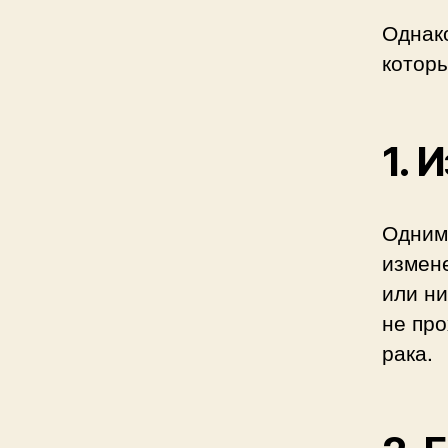
Однако
которы
1. 
Одним 
измене
или н
не про
рака.