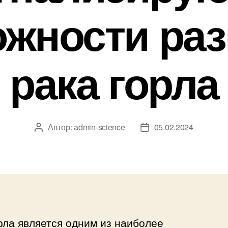
ожности раз
рака горла
Автор:
admin-science
05.02.2024
Автор
Дата
записи
записи
рла является одним из наиболее