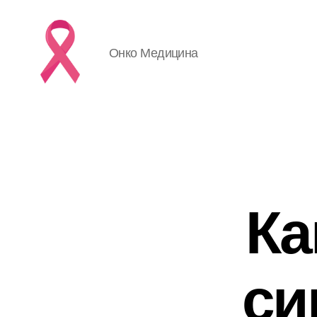
Онко Медицина
Ка
си