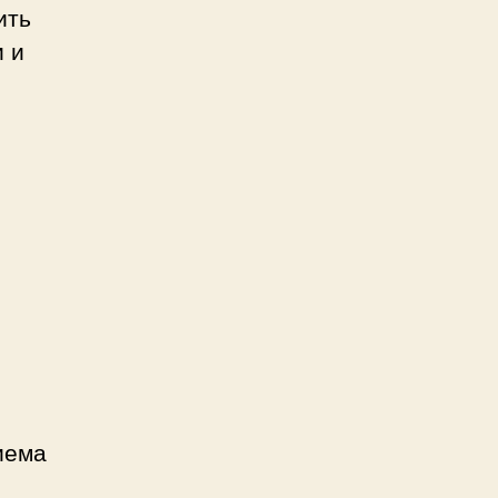
ить
и и
иема