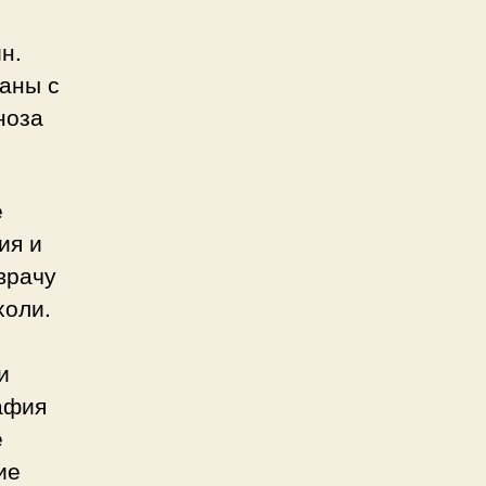
н.
заны с
ноза
е
ия и
врачу
холи.
и
афия
е
ие