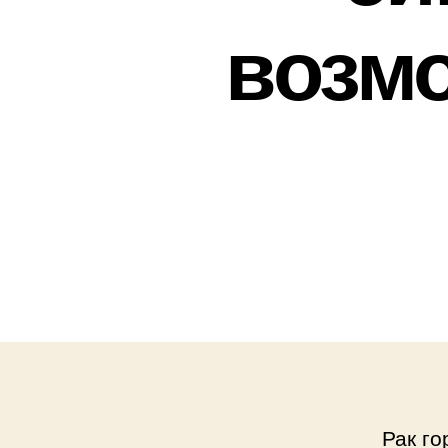
возм
Рак го