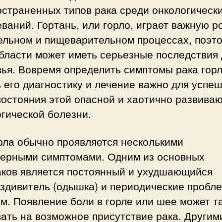
страненных типов рака среди онкологическ
ваний. Гортань, или горло, играет важную р
ельном и пищеварительном процессах, поэто
бласти может иметь серьезные последствия
ья. Вовремя определить симптомы рака горл
 его диагностику и лечение важно для успе
востояния этой опасной и хаотично развива
гической болезни.
рла обычно проявляется несколькими
терными симптомами. Одним из основных
аков является постоянный и ухудшающийся
здивитель (одышка) и периодические пробл
м. Появление боли в горле или шее может т
ать на возможное присутствие рака. Другим