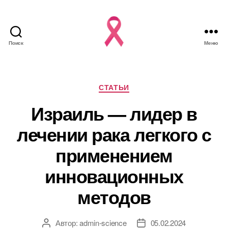
Поиск
Меню
Рубрики
СТАТЬИ
Израиль — лидер в
лечении рака легкого с
применением
инновационных
методов
Автор:
admin-science
05.02.2024
Автор
Дата